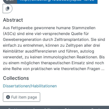
Abstract
Aus Fettgewebe gewonnene humane Stammzellen
(ASCs) sind eine viel-versprechende Quelle für
Geweberegeneration durch Zelltransplantation. Sie sind
einfach zu entnehmen, können zu Zelltypen aller drei
Keimblätter ausdifferenzieren und führen, autolog
verwendet, zu keinen immunologischen Reaktionen. Bis
zu einem möglichen therapeutischen Einsatz sind noch
eine Reihe von praktischen wie theoretischen Fragen zu
klären, insbesondere nach der gezielten und
Collections
gesteuerten Ausdifferenzierung. Hierbei haben die
Dissertationen/Habilitationen
Calcium-Oszillationen nach gegenwärtigem
Forschungsstand eine Schlüsselfunktion. Die
Full item page
vorliegende Arbeit untersucht an ASCs die Generation
von Calcium-Oszillationen und die Regulation der Gap