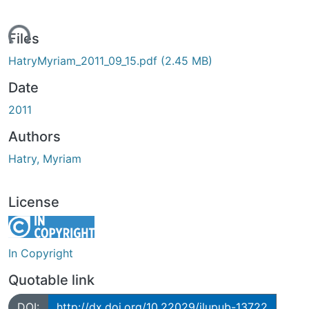
ading...
Files
HatryMyriam_2011_09_15.pdf
(2.45 MB)
Date
2011
Authors
Hatry, Myriam
License
In Copyright
Quotable link
DOI:
http://dx.doi.org/10.22029/jlupub-13722