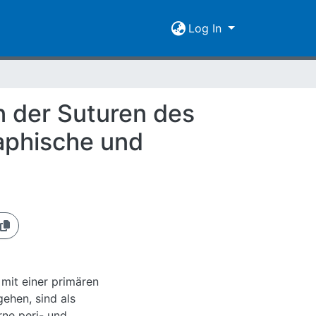
Log In
 der Suturen des
aphische und
mit einer primären
ehen, sind als
rne peri- und