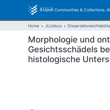
Communities & Collections
A
Home
JLUdocs
Morphologie und on
Gesichtsschädels b
histologische Unter