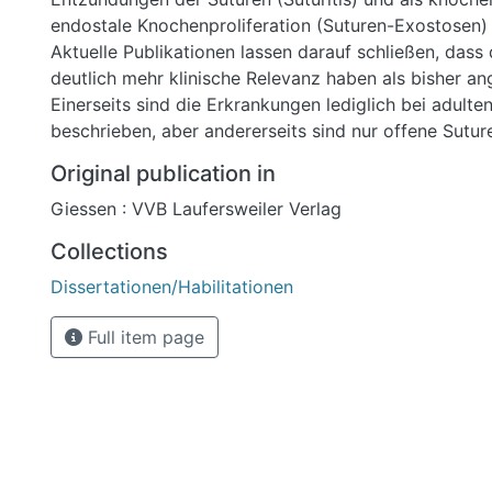
endostale Knochenproliferation (Suturen-Exostosen)
Aktuelle Publikationen lassen darauf schließen, dass
deutlich mehr klinische Relevanz haben als bisher 
Einerseits sind die Erkrankungen lediglich bei adulte
beschrieben, aber andererseits sind nur offene Sutur
Erkrankungen betroffen. Diese Fakten widersprechen
Original publication in
Annahme, dass die Schädelsuturen beim Pferd mit 
Giessen : VVB Laufersweiler Verlag
knöchern durchbaut sind. Zudem fehlen morphologi
Beschreibungen von Suturen des Gesichtsschädels b
Collections
insbesondere diese scheinen betroffen zu sein.
Dissertationen/Habilitationen
Es standen insgesamt 52 CT-Datensätze von Schäde
Alter von unter einem Jahr bis 30 Jahren zur Verfügu
Full item page
Rekonstruktion der CT-Schnittbilder in 3D wurde d
6.2.® gewählt. Die Transversalschnittbilder aus dem
wurden von einem unerfahrenen und einem erfahren
unter dem Einsatz eines kommerziell erhältlichen
computertomographischen Programms beurteilt und
Sechs Schädel wurden im Anschluss an die CT-Unte