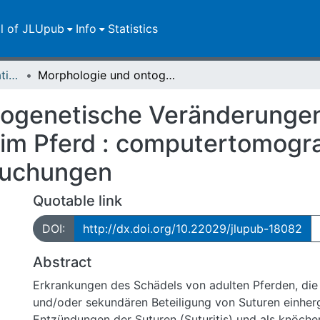
ll of JLUpub
Info
Statistics
Dissertationen/Habilitationen
Morphologie und ontogenetische Veränderungen der Suturen des Gesichtsschädels beim Pferd : computertomographische und histologische Untersuchungen
togenetische Veränderungen
eim Pferd : computertomogr
suchungen
Quotable link
DOI:
http://dx.doi.org/10.22029/jlupub-18082
Abstract
Erkrankungen des Schädels von adulten Pferden, die 
und/oder sekundären Beteiligung von Suturen einherg
Entzündungen der Suturen (Suturitis) und als knöche