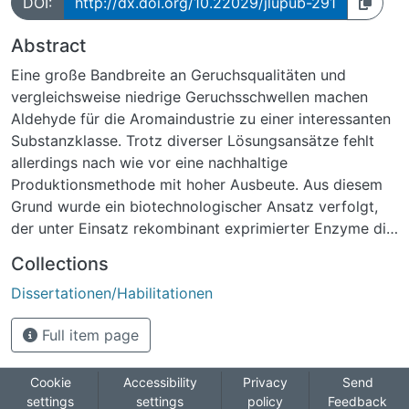
DOI:
http://dx.doi.org/10.22029/jlupub-291
Abstract
Eine große Bandbreite an Geruchsqualitäten und
vergleichsweise niedrige Geruchsschwellen machen
Aldehyde für die Aromaindustrie zu einer interessanten
Substanzklasse. Trotz diverser Lösungsansätze fehlt
allerdings nach wie vor eine nachhaltige
Produktionsmethode mit hoher Ausbeute. Aus diesem
Grund wurde ein biotechnologischer Ansatz verfolgt,
der unter Einsatz rekombinant exprimierter Enzyme die
Gewinnung von Aldehyden aus fungalen Lipiden
Collections
erlaubt. Letztere stellen dabei eine nachhaltige Quelle
Dissertationen/Habilitationen
für selten vorkommende Fettsäuren dar.
Full item page
Dazu wurden zunächst ca. 40 verschiedene Pilz-
Spezies als potentielle Produktionsorganismen
vielversprechender Fettsäuren untersucht. Die Pilze
Cookie
Accessibility
Privacy
Send
settings
settings
policy
Feedback
wurden in Schüttelkolben kultiviert und die neutralen