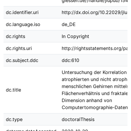
giessen.de//handle/jlupub/154
dc.identifier.uri
http://dx.doi.org/10.22029/jlu
dc.language.iso
de_DE
dc.rights
In Copyright
dc.rights.uri
http://rightsstatements.org/pag
dc.subject.ddc
ddc:610
Untersuchung der Korrelation 
atrophierten und nicht atrophi
menschlichen Gehirnen mittels
dc.title
Flächenverhältnis und fraktaler
Dimension anhand von
Computertomographie-Daten
dc.type
doctoralThesis