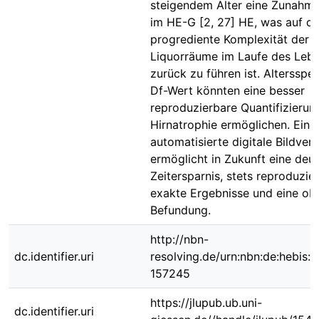
steigendem Alter eine Zunahm
im HE-G [2, 27] HE, was auf di
progrediente Komplexität der
Liquorräume im Laufe des Leb
zurück zu führen ist. Altersspez
Df-Wert könnten eine besser
reproduzierbare Quantifizierun
Hirnatrophie ermöglichen. Eine
automatisierte digitale Bildver
ermöglicht in Zukunft eine deut
Zeitersparnis, stets reproduzie
exakte Ergebnisse und eine obj
Befundung.
http://nbn-
dc.identifier.uri
resolving.de/urn:nbn:de:hebis:
157245
https://jlupub.ub.uni-
dc.identifier.uri