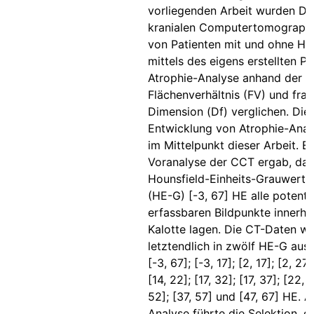
vorliegenden Arbeit wurden Da
kranialen Computertomograph
von Patienten mit und ohne Hir
mittels des eigens erstellten 
Atrophie-Analyse anhand der 
Flächenverhältnis (FV) und frak
Dimension (Df) verglichen. Die
Entwicklung von Atrophie-Anal
im Mittelpunkt dieser Arbeit. E
Voranalyse der CCT ergab, das
Hounsfield-Einheits-Grauwertb
(HE-G) [-3, 67] HE alle potentie
erfassbaren Bildpunkte innerha
Kalotte lagen. Die CT-Daten w
letztendlich in zwölf HE-G aus
[-3, 67]; [-3, 17]; [2, 17]; [2, 27]
[14, 22]; [17, 32]; [17, 37]; [22, 
52]; [37, 57] und [47, 67] HE. A
Analyse führte die Selektion, d