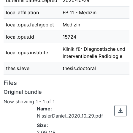
dcterms.dateAccepted
2020-10-29
local.affiliation
FB 11 - Medizin
local.opus.fachgebiet
Medizin
local.opus.id
15724
Klinik für Diagnostische und
local.opus.institute
Interventionelle Radiologie
thesis.level
thesis.doctoral
Files
Original bundle
Now showing
1 - 1 of 1
Name:
NisslerDaniel_2020_10_29.pdf
Size:
2.09 MB