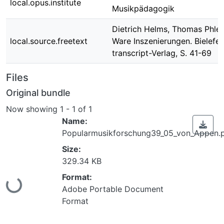
local.opus.institute
Musikpädagogik
Dietrich Helms, Thomas Phlep
local.source.freetext
Ware Inszenierungen. Bielefel
transcript-Verlag, S. 41-69
Files
Original bundle
Now showing
1 - 1 of 1
Name:
Popularmusikforschung39_05_von_Appen.
Size:
329.34 KB
Loading...
Format:
Adobe Portable Document
Format