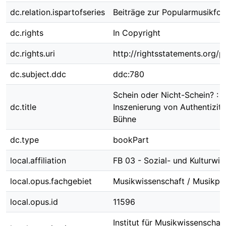
dc.relation.ispartofseries
Beiträge zur Popularmusikfor
dc.rights
In Copyright
dc.rights.uri
http://rightsstatements.org/p
dc.subject.ddc
ddc:780
Schein oder Nicht-Schein? : Z
dc.title
Inszenierung von Authentizitä
Bühne
dc.type
bookPart
local.affiliation
FB 03 - Sozial- und Kulturwi
local.opus.fachgebiet
Musikwissenschaft / Musikp
local.opus.id
11596
Institut für Musikwissenschaf