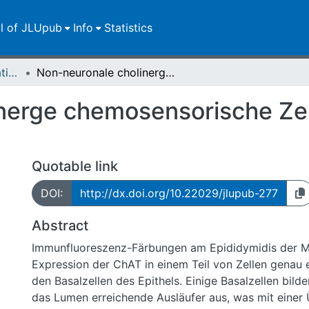
ll of JLUpub
Info
Statistics
Dissertationen/Habilitationen
Non-neuronale cholinerge chemosensorische Zellen im Nebenhodenepithel
nerge chemosensorische Zel
Quotable link
DOI:
http://dx.doi.org/10.22029/jlupub-277
Abstract
Immunfluoreszenz-Färbungen am Epididymidis der M
Expression der ChAT in einem Teil von Zellen genau e
den Basalzellen des Epithels. Einige Basalzellen bilde
das Lumen erreichende Ausläufer aus, was mit einer