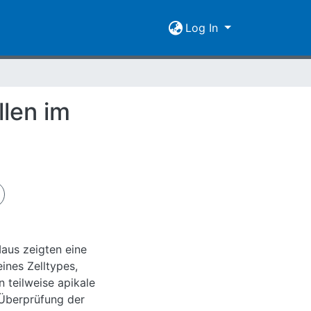
Log In
len im
aus zeigten eine
ines Zelltypes,
n teilweise apikale
 Überprüfung der