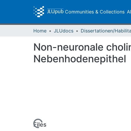
Communities & Collections
A
Home
JLUdocs
Non-neuronale choli
Nebenhodenepithel
Loading...
Files