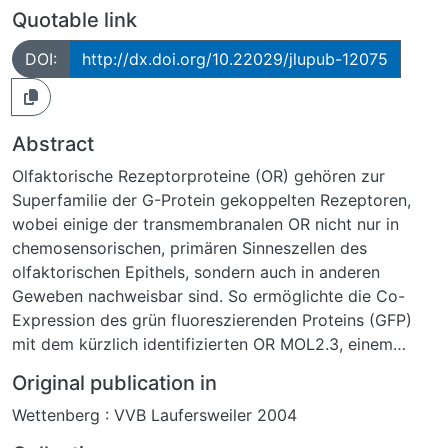
Quotable link
DOI:
http://dx.doi.org/10.22029/jlupub-12075
Abstract
Olfaktorische Rezeptorproteine (OR) gehören zur
Superfamilie der G-Protein gekoppelten Rezeptoren,
wobei einige der transmembranalen OR nicht nur in
chemosensorischen, primären Sinneszellen des
olfaktorischen Epithels, sondern auch in anderen
Geweben nachweisbar sind. So ermöglichte die Co-
Expression des grün fluoreszierenden Proteins (GFP)
mit dem kürzlich identifizierten OR MOL2.3, einem
orphan Rezeptor mit unbekanntem endogenen bzw.
Original publication in
exogenen Liganden, in der transgenen Mauslinie
Wettenberg : VVB Laufersweiler 2004
MOL2.3-IGITL die molekularbiologische und
fluoreszenz-mikroskopische Lokalisation des MOL2.3-