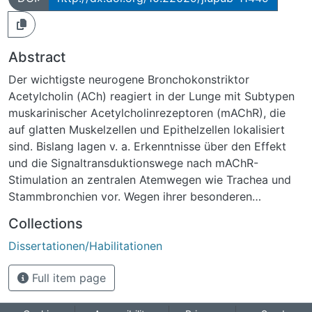
Abstract
Der wichtigste neurogene Bronchokonstriktor
Acetylcholin (ACh) reagiert in der Lunge mit Subtypen
muskarinischer Acetylcholinrezeptoren (mAChR), die
auf glatten Muskelzellen und Epithelzellen lokalisiert
sind. Bislang lagen v. a. Erkenntnisse über den Effekt
und die Signaltransduktionswege nach mAChR-
Stimulation an zentralen Atemwegen wie Trachea und
Stammbronchien vor. Wegen ihrer besonderen
Bedeutung bei der Pathogenese obstruktiver
Collections
Lungenerkrankungen wurden in dieser Arbeit die für
Dissertationen/Habilitationen
den Atemwegswiderstand wichtigeren peripheren
Atemwege näher untersucht.
Full item page
Anhand von vitalen Schnittpräparationen von Lungen
konnten mAChR-Subtypen peripherer Atemwege