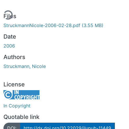
ing...
Files
StruckmannNicole-2006-02-28.pdf
(3.55 MB)
Date
2006
Authors
Struckmann, Nicole
License
In Copyright
Quotable link
DOI:
http://dx.doi.org/10.22029/jlupub-11449