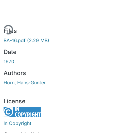
ing...
Files
BA-16.pdf
(2.29 MB)
Date
1970
Authors
Horn, Hans-Günter
License
In Copyright