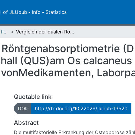
ll of JLUpub
Info
Statistics
Dissertationen/Habilitationen
Vergleich der dualen Röntgenabsorptiometrie (DEXA)mit dem quantitativen Ultraschall (QUS)am Os calcaneus mit spezieller Betrachtung anhand vonMedikamenten, Laborparametern und Frakturen
n Röntgenabsorptiometrie 
chall (QUS)am Os calcaneus 
 vonMedikamenten, Laborp
Quotable link
DOI:
http://dx.doi.org/10.22029/jlupub-13520
Abstract
Die multifaktorielle Erkrankung der Osteoporose zäh