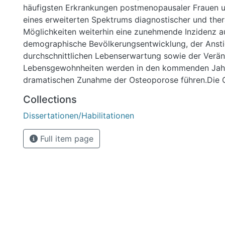
häufigsten Erkrankungen postmenopausaler Frauen u
eines erweiterten Spektrums diagnostischer und the
Möglichkeiten weiterhin eine zunehmende Inzidenz a
demographische Bevölkerungsentwicklung, der Ansti
durchschnittlichen Lebenserwartung sowie der Verä
Lebensgewohnheiten werden in den kommenden Jahr
dramatischen Zunahme der Osteoporose führen.Die 
ist inzwischen die anerkannte Methode zur Beurteilun
Collections
Frakturrisikos und klinisch unerlässlich im Rahmen ei
Dissertationen/Habilitationen
Osteoporosediagnostik. Das QUS ist bei der Osteop
den radiologischen Verfahren DEXA und QCT in Bezu
Full item page
Frakturprädiktion ebenbürtig (Hans et al. 1996; Schott
ist viel mehr entscheidend, diskrepante bzw. konkor
Patienten im Sinne der Fragestellung richtig zu interp
vorliegenden Arbeit wurde der Zusammenhang von
untersucht qualitativ und quantitativ. Des Weiteren wurde der
Zusammenhang von DEXA, QUS und Laborparameter
medikamentöser Therapie und Cortisoneinnahme unt
Abschließend wurde die Frakturvorhersage mittels