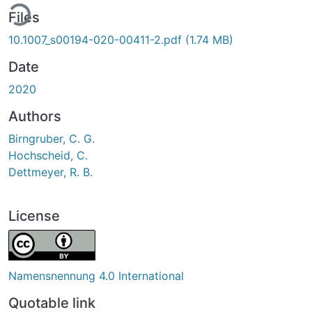
ing...
Files
10.1007_s00194-020-00411-2.pdf
(1.74 MB)
Date
2020
Authors
Birngruber, C. G.
Hochscheid, C.
Dettmeyer, R. B.
License
Namensnennung 4.0 International
Quotable link