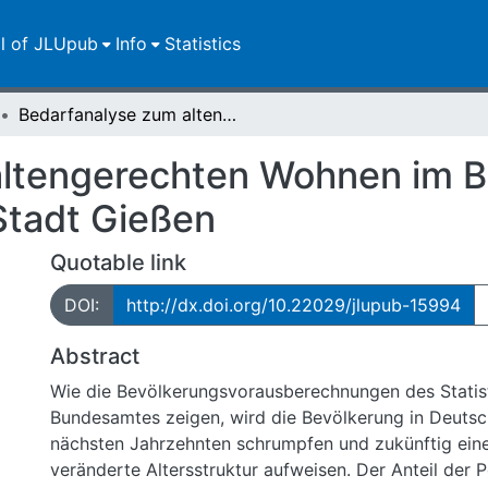
ll of JLUpub
Info
Statistics
Bedarfanalyse zum altengerechten Wohnen im Bestand des sozialen Wohnungsbaus der Stadt Gießen
ltengerechten Wohnen im B
tadt Gießen
Quotable link
DOI:
http://dx.doi.org/10.22029/jlupub-15994
Abstract
Wie die Bevölkerungsvorausberechnungen des Statis
Bundesamtes zeigen, wird die Bevölkerung in Deutsc
nächsten Jahrzehnten schrumpfen und zukünftig eine
veränderte Altersstruktur aufweisen. Der Anteil der 