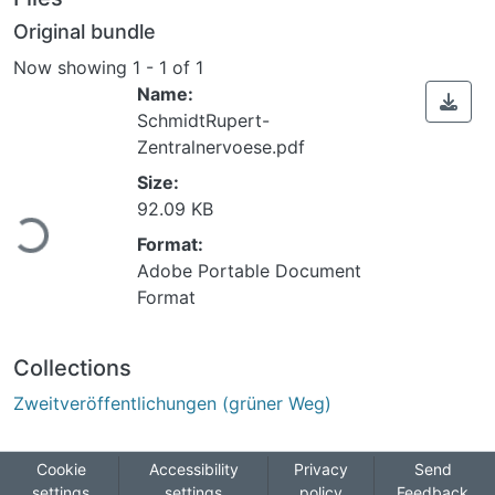
Original bundle
Now showing
1 - 1 of 1
Name:
SchmidtRupert-
Zentralnervoese.pdf
Size:
ading...
92.09 KB
Format:
Adobe Portable Document
Format
Collections
Zweitveröffentlichungen (grüner Weg)
Cookie
Accessibility
Privacy
Send
settings
settings
policy
Feedback