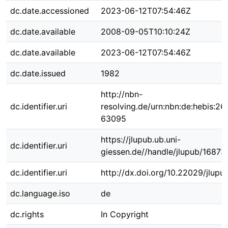
dc.date.accessioned
2023-06-12T07:54:46Z
dc.date.available
2008-09-05T10:10:24Z
dc.date.available
2023-06-12T07:54:46Z
dc.date.issued
1982
http://nbn-
dc.identifier.uri
resolving.de/urn:nbn:de:hebis:26
63095
https://jlupub.ub.uni-
dc.identifier.uri
giessen.de//handle/jlupub/16873
dc.identifier.uri
http://dx.doi.org/10.22029/jlupu
dc.language.iso
de
dc.rights
In Copyright