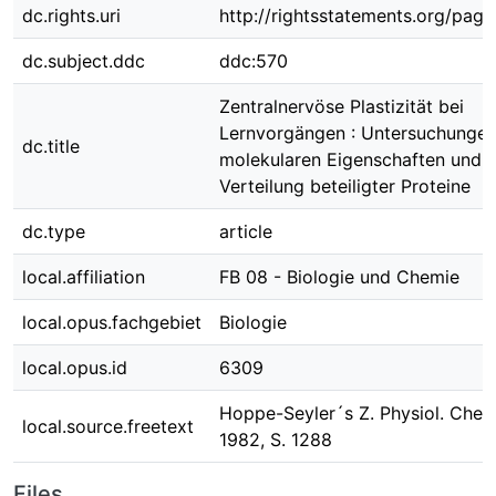
dc.rights.uri
http://rightsstatements.org/page
dc.subject.ddc
ddc:570
Zentralnervöse Plastizität bei
Lernvorgängen : Untersuchungen
dc.title
molekularen Eigenschaften und z
Verteilung beteiligter Proteine
dc.type
article
local.affiliation
FB 08 - Biologie und Chemie
local.opus.fachgebiet
Biologie
local.opus.id
6309
Hoppe-Seyler´s Z. Physiol. Chem
local.source.freetext
1982, S. 1288
Files