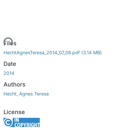
ding...
Files
HechtAgnesTeresa_2014_07_08.pdf
(3.14 MB)
Date
2014
Authors
Hecht, Agnes Teresa
License