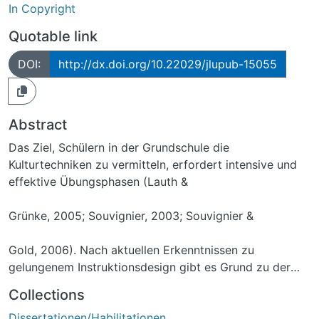
In Copyright
Quotable link
DOI:
http://dx.doi.org/10.22029/jlupub-15055
Abstract
Das Ziel, Schülern in der Grundschule die
Kulturtechniken zu vermitteln, erfordert intensive und
effektive Übungsphasen (Lauth &
Grünke, 2005; Souvignier, 2003; Souvignier &
Gold, 2006). Nach aktuellen Erkenntnissen zu
gelungenem Instruktionsdesign gibt es Grund zu der
Annahme, dass viele der verfügbaren
Collections
Übungsmaterialien nicht uneingeschränkt geeignet sind,
Dissertationen/Habilitationen
insbesondere schwache Schüler ausreichend zu