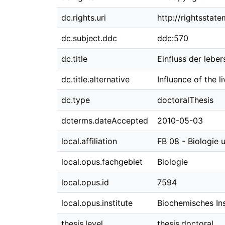
dc.rights.uri
http://rightsstat
dc.subject.ddc
ddc:570
dc.title
Einfluss der lebe
dc.title.alternative
Influence of the l
dc.type
doctoralThesis
dcterms.dateAccepted
2010-05-03
local.affiliation
FB 08 - Biologie
local.opus.fachgebiet
Biologie
local.opus.id
7594
local.opus.institute
Biochemisches Ins
thesis.level
thesis.doctoral