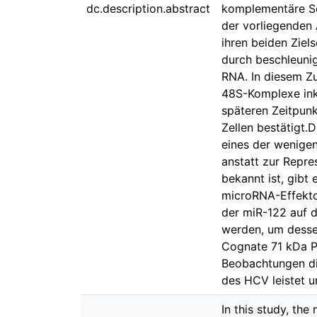
dc.description.abstract
komplementäre Seq
der vorliegenden 
ihren beiden Ziel
durch beschleuni
RNA. In diesem Z
48S-Komplexe ink
späteren Zeitpunk
Zellen bestätigt.
eines der wenigen
anstatt zur Repre
bekannt ist, gibt
microRNA-Effektor
der miR-122 auf d
werden, um desse
Cognate 71 kDa Pr
Beobachtungen di
des HCV leistet u
In this study, the