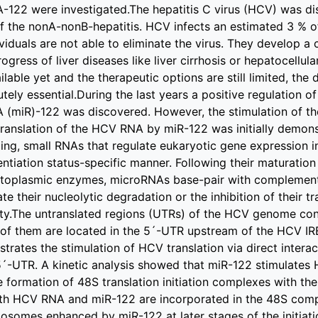
-122 were investigated.The hepatitis C virus (HCV) was di
f the nonA-nonB-hepatitis. HCV infects an estimated 3 % o
viduals are not able to eliminate the virus. They develop a c
ogress of liver diseases like liver cirrhosis or hepatocellul
ilable yet and the therapeutic options are still limited, the 
lutely essential.During the last years a positive regulation of
 (miR)-122 was discovered. However, the stimulation of the
ranslation of the HCV RNA by miR-122 was initially demons
ing, small RNAs that regulate eukaryotic gene expression in
rentiation status-specific manner. Following their maturati
ytoplasmic enzymes, microRNAs base-pair with complementa
 their nucleolytic degradation or the inhibition of their t
y.The untranslated regions (UTRs) of the HCV genome conta
of them are located in the 5´-UTR upstream of the HCV IRES
trates the stimulation of HCV translation via direct intera
5´-UTR. A kinetic analysis showed that miR-122 stimulates 
 formation of 48S translation initiation complexes with the
th HCV RNA and miR-122 are incorporated in the 48S compl
somes enhanced by miR-122 at later stages of the initiati