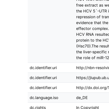
free extract as we
the HCV 5´-UTR is
repression of tra
evidence that the
effector complex.
HCV RNA resulted 
protein to the HC
(Hsc70).The resul
the liver-specific
the role of miR-1
dc.identifier.uri
http://nbn-resolv
dc.identifier.uri
https://jlupub.ub
dc.identifier.uri
http://dx.doi.org
dc.language.iso
de_DE
dc.rights
In Copyright