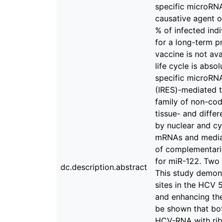
specific microRNA
causative agent o
% of infected indi
for a long-term pr
vaccine is not ava
life cycle is abso
specific microRNA
(IRES)-mediated t
family of non-cod
tissue- and diffe
by nuclear and c
mRNAs and mediate
of complementarit
for miR-122. Two 
dc.description.abstract
This study demons
sites in the HCV 
and enhancing the
be shown that bo
HCV-RNA with ribo