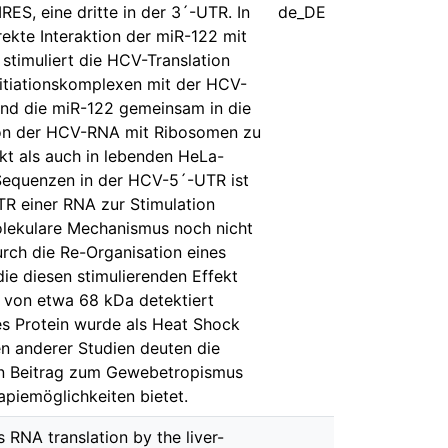
S, eine dritte in der 3´-UTR. In
de_DE
rekte Interaktion der miR-122 mit
stimuliert die HCV-Translation
itiationskomplexen mit der HCV-
nd die miR-122 gemeinsam in die
tion der HCV-RNA mit Ribosomen zu
akt als auch in lebenden HeLa-
 Sequenzen in der HCV-5´-UTR ist
TR einer RNA zur Stimulation
molekulare Mechanismus noch nicht
urch die Re-Organisation eines
ie diesen stimulierenden Effekt
n von etwa 68 kDa detektiert
s Protein wurde als Heat Shock
en anderer Studien deuten die
hen Beitrag zum Gewebetropismus
apiemöglichkeiten bietet.
s RNA translation by the liver-