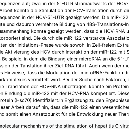
uenzen auf; zwei in der 5´-UTR stromaufwärts der HCV-IRE
Arbeit konnte die Stimulation der HCV-Translation durch di
sequenzen in der HCV-5´-UTR gezeigt werden. Die miR-122 
gte und dadurch vermehrte Bildung von 48S-Translations-In
usammenhang konnte gezeigt werden, dass die HCV-RNA u
orporiert sind. Die durch die miR-122 verstärkte Assozia
ten der Initiations-Phase wurde sowohl in Zell-freiem Extr
Die Aktivierung des HCV durch Interaktion der miR-122 mit
 Beispiele, in dem die Bindung einer microRNA an die 5´-U
ssion der Tanslation ihrer Ziel-RNA führt. Auch wenn der 
 es Hinweise, dass die Modulation der microRNA-Funktion d
komplexes vermittelt wird. Bei der Suche nach Faktoren, d
ie Translation der HCV-RNA übertragen, konnte ein Protei
n Bindung die miR-122 mit der HCV-RNA kompetiert. Diese
otein (Hsc70) identifiziert.In Ergänzung zu den Ergebniss
eser Arbeit darauf hin, dass die miR-122 einen wesentlic
nd somit einen Ansatzpunkt für die Entwicklung neuer Ther
 molecular mechanisms of the stimulation of hepatitis C viru