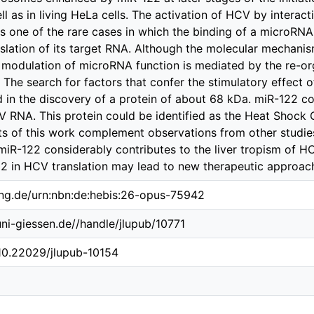
ll as in living HeLa cells. The activation of HCV by intera
 one of the rare cases in which the binding of a microRNA 
nslation of its target RNA. Although the molecular mechanis
 modulation of microRNA function is mediated by the re-o
 The search for factors that confer the stimulatory effect o
in the discovery of a protein of about 68 kDa. miR-122 co
V RNA. This protein could be identified as the Heat Shock
ts of this work complement observations from other studie
 miR-122 considerably contributes to the liver tropism of HC
22 in HCV translation may lead to new therapeutic approac
ing.de/urn:nbn:de:hebis:26-opus-75942
.uni-giessen.de//handle/jlupub/10771
/10.22029/jlupub-10154