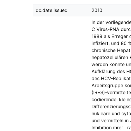
dc.date.issued
2010
In der vorliegend
C Virus-RNA durc
1989 als Erreger 
infiziert, und 80 
chronische Hepati
hepatozellulären 
werden konnte und
Aufklärung des HC
des HCV-Replikati
Arbeitsgruppe kon
(IRES)-vermittelt
codierende, klein
Differenzierungss
nukleäre und cyt
und vermitteln i
Inhibition ihrer 