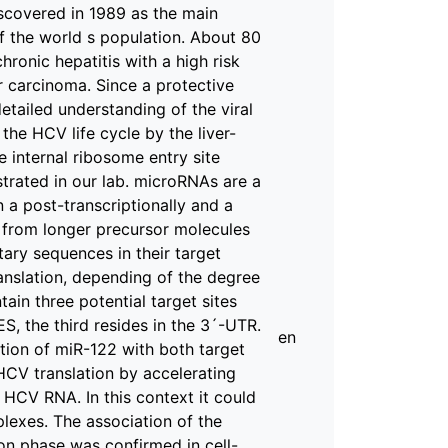
scovered in 1989 as the main
f the world s population. About 80
hronic hepatitis with a high risk
ar carcinoma. Since a protective
detailed understanding of the viral
 the HCV life cycle by the liver-
 internal ribosome entry site
trated in our lab. microRNAs are a
 a post-transcriptionally and a
on from longer precursor molecules
ry sequences in their target
ranslation, depending of the degree
in three potential target sites
, the third resides in the 3´-UTR.
en
ction of miR-122 with both target
HCV translation by accelerating
 HCV RNA. In this context it could
exes. The association of the
on phase was confirmed in cell-