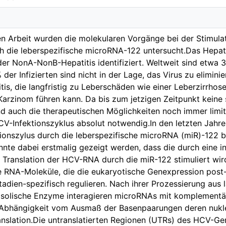
en Arbeit wurden die molekularen Vorgänge bei der Stimulat
h die leberspezifische microRNA-122 untersucht.Das Hepati
der NonA-NonB-Hepatitis identifiziert. Weltweit sind etwa
% der Infizierten sind nicht in der Lage, das Virus zu elimini
tis, die langfristig zu Leberschäden wie einer Leberzirrho
Karzinom führen kann. Da bis zum jetzigen Zeitpunkt keine
 auch die therapeutischen Möglichkeiten noch immer limitiert
V-Infektionszyklus absolut notwendig.In den letzten Jahre
onszylus durch die leberspezifische microRNA (miR)-122 be
nte dabei erstmalig gezeigt werden, dass die durch eine in
e Translation der HCV-RNA durch die miR-122 stimuliert wir
e RNA-Moleküle, die die eukaryotische Genexpression post
tadien-spezifisch regulieren. Nach ihrer Prozessierung aus
osolische Enzyme interagieren microRNAs mit komplementä
n Abhängigkeit vom Ausmaß der Basenpaarungen deren nukle
Translation.Die untranslatierten Regionen (UTRs) des HCV-