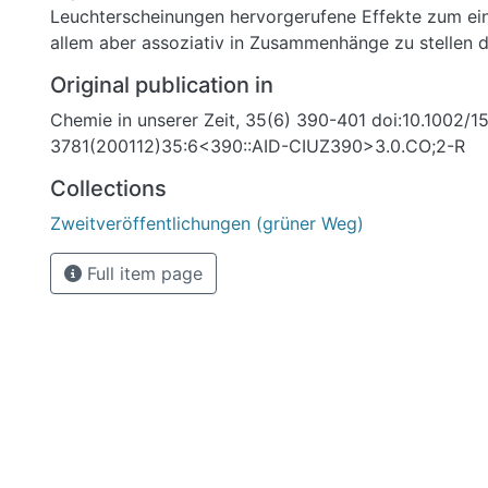
Leuchterscheinungen hervorgerufene Effekte zum ein
allem aber assoziativ in Zusammenhänge zu stellen d
Chemikern eingängig sind.
Original publication in
Chemie in unserer Zeit, 35(6) 390-401 doi:10.1002/1
3781(200112)35:6<390::AID-CIUZ390>3.0.CO;2-R
Collections
Zweitveröffentlichungen (grüner Weg)
Full item page