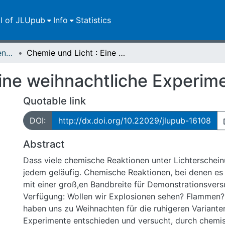
ll of JLUpub
Info
Statistics
Zweitveröffentlichungen (grüner Weg)
Chemie und Licht : Eine weihnachtliche Experimentalvorlesung
Eine weihnachtliche Experim
Quotable link
DOI:
http://dx.doi.org/10.22029/jlupub-16108
Abstract
Dass viele chemische Reaktionen unter Lichterscheinu
jedem geläufig. Chemische Reaktionen, bei denen es 
mit einer groß,en Bandbreite für Demonstrationsvers
Verfügung: Wollen wir Explosionen sehen? Flammen? 
haben uns zu Weihnachten für die ruhigeren Variante
Experimente entschieden und versucht, durch chemi