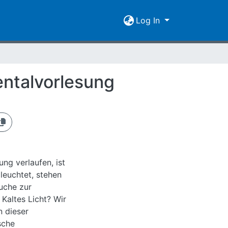
Log In
entalvorlesung
ng verlaufen, ist
leuchtet, stehen
uche zur
Kaltes Licht? Wir
n dieser
sche