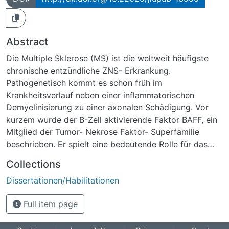
Abstract
Die Multiple Sklerose (MS) ist die weltweit häufigste
chronische entzündliche ZNS- Erkrankung.
Pathogenetisch kommt es schon früh im
Krankheitsverlauf neben einer inflammatorischen
Demyelinisierung zu einer axonalen Schädigung. Vor
kurzem wurde der B-Zell aktivierende Faktor BAFF, ein
Mitglied der Tumor- Nekrose Faktor- Superfamilie
beschrieben. Er spielt eine bedeutende Rolle für das
Überleben sowie die Ausreifung von B- Zellen.
Collections
Außerdem konnte der Nachweis erbracht werden, dass
Dissertationen/Habilitationen
BAFF eine wichtige Rolle in der Pathogenese von
systemischen Autoimmunerkrankungen spielt. Von
Full item page
Interesse ist dabei, ob sich die BAFF- Konzentration in
Serum und Liquor von den Kontrollpatienten