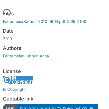
ding...
Files
FaltermeierKathrin_2010_09_14.pdf
(599.6 KB)
Date
2010
Authors
Faltermeier, Kathrin Anna
License
In Copyright
Quotable link
DOI:
http://dx.doi.org/10.22029/jlupub-13596