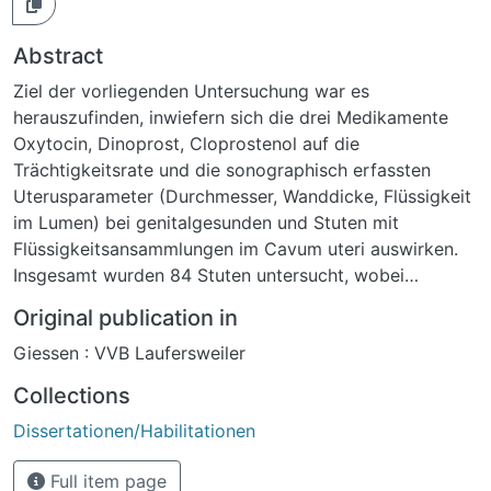
Abstract
Ziel der vorliegenden Untersuchung war es
herauszufinden, inwiefern sich die drei Medikamente
Oxytocin, Dinoprost, Cloprostenol auf die
Trächtigkeitsrate und die sonographisch erfassten
Uterusparameter (Durchmesser, Wanddicke, Flüssigkeit
im Lumen) bei genitalgesunden und Stuten mit
Flüssigkeitsansammlungen im Cavum uteri auswirken.
Insgesamt wurden 84 Stuten untersucht, wobei
zwischen genitalgesunden Stuten (Gruppe 1, n = 40)
Original publication in
und Stuten mit mangelhafter uteriner Clearance
Giessen : VVB Laufersweiler
(Gruppe 2, n = 44) unterschieden worden ist. Die
beiden Gruppen wurden in weitere Untergruppen
Collections
unterteilt. Tiere der Gruppe 1.1 (n = 10) und 2.1 (n = 15)
Dissertationen/Habilitationen
wurden mit Oxytocin (10 I. E. Oxytocin intramuskulär)
behandelt. Stuten in den Gruppen 1.2 (n = 11) und 2.2 (n
Full item page
= 14) erhielten Dinoprost (5 mg Dinoprost