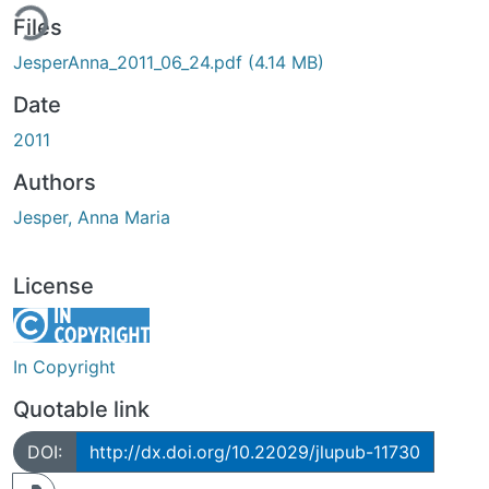
ing...
Files
JesperAnna_2011_06_24.pdf
(4.14 MB)
Date
2011
Authors
Jesper, Anna Maria
License
In Copyright
Quotable link
DOI:
http://dx.doi.org/10.22029/jlupub-11730