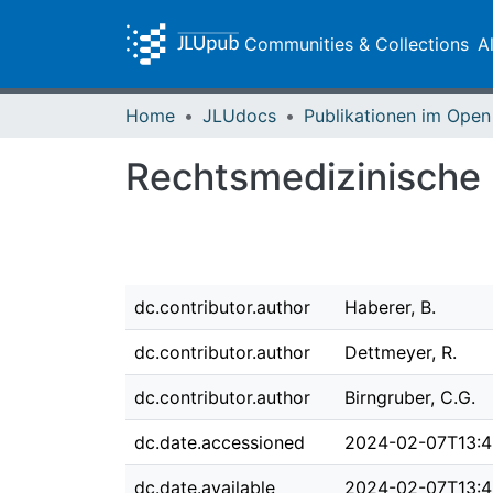
Communities & Collections
A
Home
JLUdocs
Rechtsmedizinische
dc.contributor.author
Haberer, B.
dc.contributor.author
Dettmeyer, R.
dc.contributor.author
Birngruber, C.G.
dc.date.accessioned
2024-02-07T13:4
dc.date.available
2024-02-07T13:4