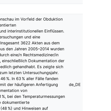
enschau im Vorfeld der Obduktion
entierten
d interinstitutionellen Einflüssen.
tersuchungen und eine
n: Insgesamt 3622 Akten aus dem
n aus den Jahren 2005–2014 wurden
durch eine/n Rechtsmediziner/in
 einschließlich Dokumentation der
dlich gehandhabt. Es zeigte sich
um letzten Untersuchungsjahr.
6 %. In 63 % aller Fälle fanden
mit der häufigeren Anfertigung
de_DE
umentation von
11 %, bei den Temperaturmessungen
e dokumentierte
 (48 %) und Hinweisen auf