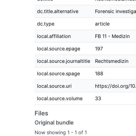
dc.title.alternative
Forensic investig
dc.type
article
local.affiliation
FB 11 - Medizin
local.source.epage
197
local.source.journaltitle
Rechtsmedizin
local.source.spage
188
local.source.uri
https://doi.org/
local.source.volume
33
Files
Original bundle
Now showing
1 - 1 of 1