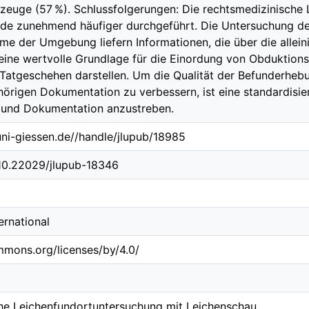
zeuge (57 %). Schlussfolgerungen: Die rechtsmedizinische
de zunehmend häufiger durchgeführt. Die Untersuchung de
me der Umgebung liefern Informationen, die über die allei
eine wertvolle Grundlage für die Einordung von Obduktions
Tatgeschehen darstellen. Um die Qualität der Befunderheb
hörigen Dokumentation zu verbessern, ist eine standardisi
 und Dokumentation anzustreben.
.uni-giessen.de//handle/jlupub/18985
/10.22029/jlupub-18346
ternational
mmons.org/licenses/by/4.0/
he Leichenfundortuntersuchung mit Leichenschau