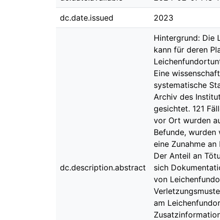
dc.date.issued
2023
Hintergrund: Die
kann für deren Pl
Leichenfundortunt
Eine wissenschaf
systematische Sta
Archiv des Instit
gesichtet. 121 Fä
vor Ort wurden a
Befunde, wurden 
eine Zunahme an 
Der Anteil an Töt
dc.description.abstract
sich Dokumentatio
von Leichenfundo
Verletzungsmuste
am Leichenfundor
Zusatzinformation