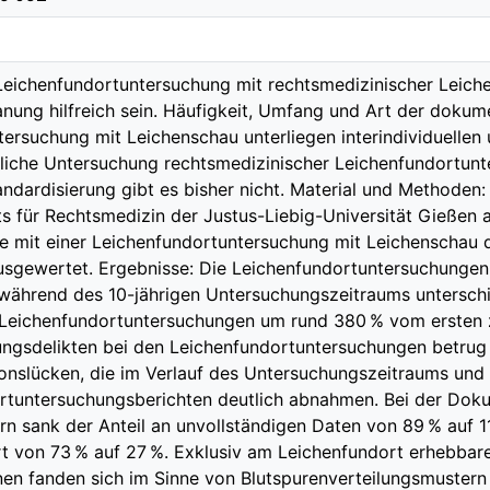
 Leichenfundortuntersuchung mit rechtsmedizinischer Leich
anung hilfreich sein. Häufigkeit, Umfang und Art der dokum
ersuchung mit Leichenschau unterliegen interindividuellen un
tliche Untersuchung rechtsmedizinischer Leichenfundortun
ndardisierung gibt es bisher nicht. Material und Methode
uts für Rechtsmedizin der Justus-Liebig-Universität Gieße
lle mit einer Leichenfundortuntersuchung mit Leichenschau 
usgewertet. Ergebnisse: Die Leichenfundortuntersuchungen,
während des 10-jährigen Untersuchungszeitraums unterschie
Leichenfundortuntersuchungen um rund 380 % vom ersten z
ungsdelikten bei den Leichenfundortuntersuchungen betrug 4
nslücken, die im Verlauf des Untersuchungszeitraums und 
rtuntersuchungsberichten deutlich abnahmen. Bei der Dok
rn sank der Anteil an unvollständigen Daten von 89 % auf 
t von 73 % auf 27 %. Exklusiv am Leichenfundort erhebbar
en fanden sich im Sinne von Blutspurenverteilungsmustern