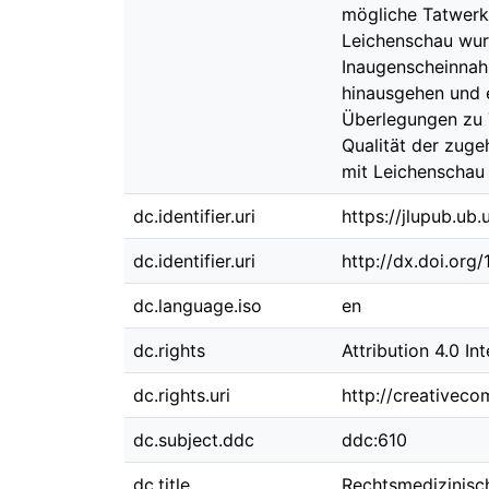
mögliche Tatwerk
Leichenschau wur
Inaugenscheinnah
hinausgehen und 
Überlegungen zu 
Qualität der zuge
mit Leichenschau
dc.identifier.uri
https://jlupub.ub
dc.identifier.uri
http://dx.doi.org
dc.language.iso
en
dc.rights
Attribution 4.0 In
dc.rights.uri
http://creativeco
dc.subject.ddc
ddc:610
dc.title
Rechtsmedizinisc