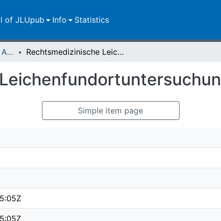
ll of JLUpub
Info
Statistics
Publikationen im Open Access gefördert durch die UB
Rechtsmedizinische Leichenfundortuntersuchung mit Leichenschau
 Leichenfundortuntersuchun
Simple item page
5:05Z
5:05Z