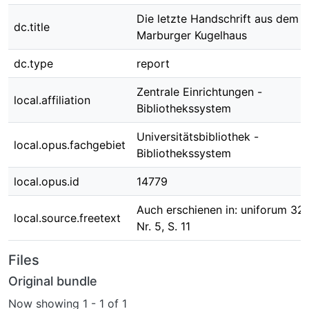
Die letzte Handschrift aus dem
dc.title
Marburger Kugelhaus
dc.type
report
Zentrale Einrichtungen -
local.affiliation
Bibliothekssystem
Universitätsbibliothek -
local.opus.fachgebiet
Bibliothekssystem
local.opus.id
14779
Auch erschienen in: uniforum 32
local.source.freetext
Nr. 5, S. 11
Files
Original bundle
Now showing
1 - 1 of 1