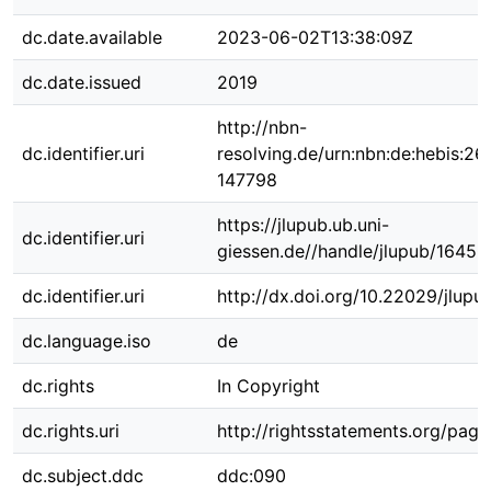
dc.date.available
2023-06-02T13:38:09Z
dc.date.issued
2019
http://nbn-
dc.identifier.uri
resolving.de/urn:nbn:de:hebis:26
147798
https://jlupub.ub.uni-
dc.identifier.uri
giessen.de//handle/jlupub/16450
dc.identifier.uri
http://dx.doi.org/10.22029/jlup
dc.language.iso
de
dc.rights
In Copyright
dc.rights.uri
http://rightsstatements.org/page
dc.subject.ddc
ddc:090