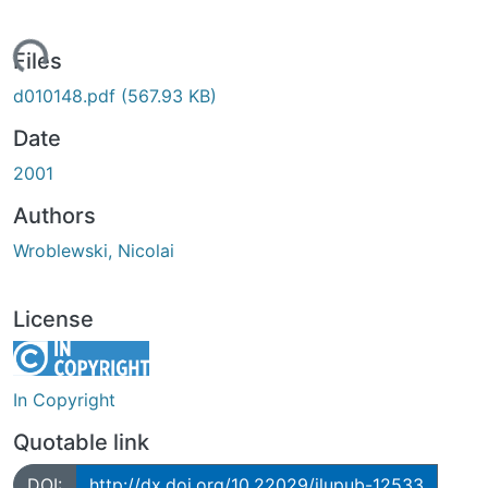
Loading...
Files
d010148.pdf
(567.93 KB)
Date
2001
Authors
Wroblewski, Nicolai
License
In Copyright
Quotable link
DOI:
http://dx.doi.org/10.22029/jlupub-12533