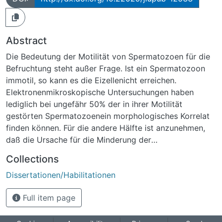
Abstract
Die Bedeutung der Motilität von Spermatozoen für die
Befruchtung steht außer Frage. Ist ein Spermatozoon
immotil, so kann es die Eizellenicht erreichen.
Elektronenmikroskopische Untersuchungen haben
lediglich bei ungefähr 50% der in ihrer Motilität
gestörten Spermatozoenein morphologisches Korrelat
finden können. Für die andere Hälfte ist anzunehmen,
daß die Ursache für die Minderung der
Motilitätwahrscheinlich in physiologischen und
Collections
biochemischen Dysfunktionen und/oder Interaktionen
Dissertationen/Habilitationen
zu suchen ist. Ein Element, welches im männlichen
Reproduktionstrakt in außergewöhnlich hoher
Full item page
Konzentration vorkommt, ist Zink. Es wurde sowohl
imSpermatozoon, als auch im Seminalplasma