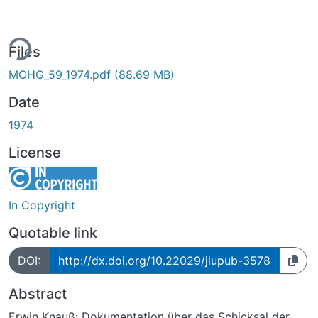
ing...
Files
MOHG_59_1974.pdf
(88.69 MB)
Date
1974
License
In Copyright
Quotable link
DOI:
http://dx.doi.org/10.22029/jlupub-3578
Abstract
Erwin Knauß: Dokumentation über das Schicksal der