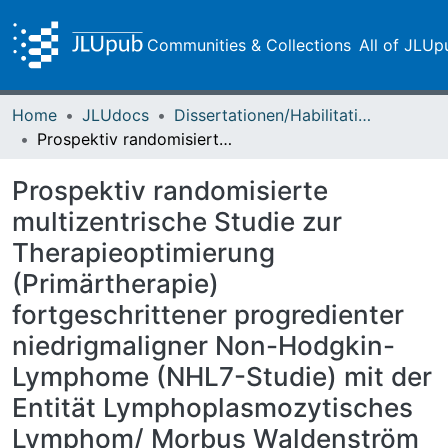
Communities & Collections
All of JLUp
Home
JLUdocs
Dissertationen/Habilitationen
Prospektiv randomisierte multizentrische Studie zur Therapieoptimierung (Primärtherapie) fortgeschrittener progredienter niedrigmaligner Non-Hodgkin-Lymphome (NHL7-Studie) mit der Entität Lymphoplasmozytisches Lymphom/ Morbus Waldenström : Bendamustin-Rituximab plus Nachbeobachtung oder 2 Jahre Rituximab-Erhaltungstherapie
Prospektiv randomisierte
multizentrische Studie zur
Therapieoptimierung
(Primärtherapie)
fortgeschrittener progredienter
niedrigmaligner Non-Hodgkin-
Lymphome (NHL7-Studie) mit der
Entität Lymphoplasmozytisches
Lymphom/ Morbus Waldenström