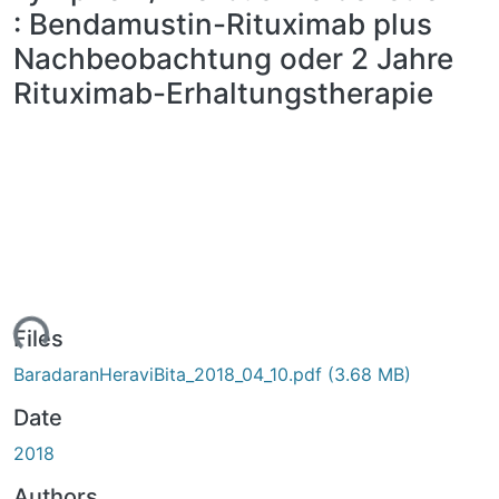
: Bendamustin-Rituximab plus
Nachbeobachtung oder 2 Jahre
Rituximab-Erhaltungstherapie
ding...
Files
BaradaranHeraviBita_2018_04_10.pdf
(3.68 MB)
Date
2018
Authors