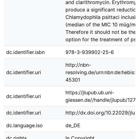
and clarithromycin. Erythromyc
produce a significant reduction
Chlamydophila psittaci inclusi
(median of the MIC 10 müg/ml)
Therefore it should not be the f
option for the treatment of psit
dc.identifier.isbn
978-3-939902-25-6
http://nbn-
dc.identifier.uri
resolving.de/urn:nbn:de:hebis:
45301
https://jlupub.ub.uni-
dc.identifier.uri
giessen.de//handle/jlupub/127
dc.identifier.uri
http://dx.doi.org/10.22029/jlu
dc.language.iso
de_DE
dc.rights
In Copyright