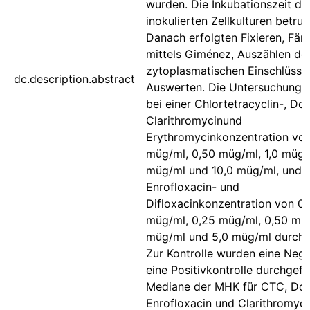
wurden. Die Inkubationszeit de
inokulierten Zellkulturen betru
Danach erfolgten Fixieren, Fär
mittels Giménez, Auszählen de
zytoplasmatischen Einschlüsse
dc.description.abstract
Auswerten. Die Untersuchunge
bei einer Chlortetracyclin-, Dox
Clarithromycinund
Erythromycinkonzentration vo
müg/ml, 0,50 müg/ml, 1,0 müg/
müg/ml und 10,0 müg/ml, und b
Enrofloxacin- und
Difloxacinkonzentration von 0,
müg/ml, 0,25 müg/ml, 0,50 müg
müg/ml und 5,0 müg/ml durchg
Zur Kontrolle wurden eine Nega
eine Positivkontrolle durchgefü
Mediane der MHK für CTC, Dox
Enrofloxacin und Clarithromyci