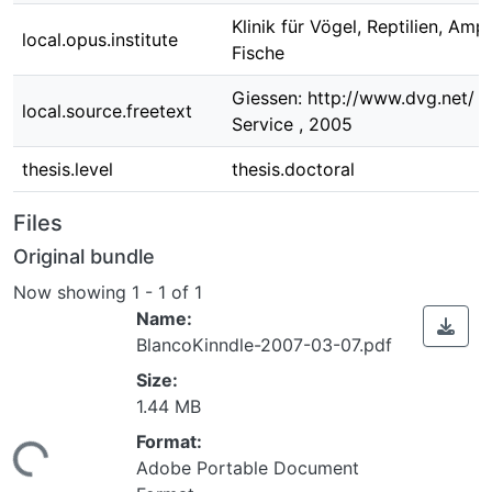
Klinik für Vögel, Reptilien, Amp
local.opus.institute
Fische
Giessen: http://www.dvg.net/ 
local.source.freetext
Service , 2005
thesis.level
thesis.doctoral
Files
Original bundle
Now showing
1 - 1 of 1
Name:
BlancoKinndle-2007-03-07.pdf
Size:
1.44 MB
ding...
Format:
Adobe Portable Document