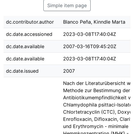
Simple item page
dc.contributor.author
Blanco Peña, Kinndle Marta
dc.date.accessioned
2023-03-08T17:40:04Z
dc.date.available
2007-03-16T09:45:20Z
dc.date.available
2023-03-08T17:40:04Z
dc.date.issued
2007
Nach der Literaturübersicht wir
Methode zur Bestimmung der
Antibiotikumempfindlichkeit v
Chlamydophila psittaci-Isolate
Chlortetracyclin (CTC), Doxycy
Enrofloxacin, Difloxacin, Clari
und Erythromycin - minimale
Hemmkonzentration (MHK) - au