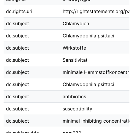
dc.rights.uri
http://rightsstatements.org/pag
dc.subject
Chlamydien
dc.subject
Chlamydophila psittaci
dc.subject
Wirkstoffe
dc.subject
Sensitivität
dc.subject
minimale Hemmstoffkonzentrat
dc.subject
Chlamydophila psittaci
dc.subject
antibiotics
dc.subject
susceptibility
dc.subject
minimal inhibiting concentratio