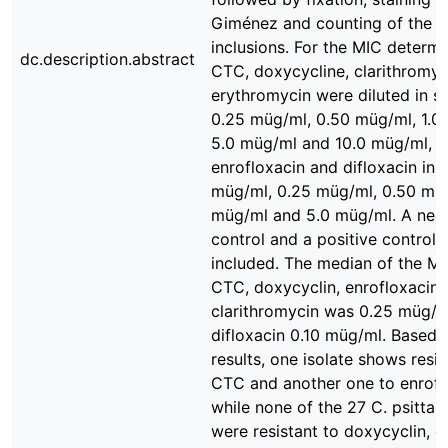
Giménez and counting of the ce
inclusions. For the MIC determi
dc.description.abstract
CTC, doxycycline, clarithromyc
erythromycin were diluted in s
0.25 müg/ml, 0.50 müg/ml, 1.0
5.0 müg/ml and 10.0 müg/ml, 
enrofloxacin and difloxacin in 0
müg/ml, 0.25 müg/ml, 0.50 müg
müg/ml and 5.0 müg/ml. A neg
control and a positive control 
included. The median of the MI
CTC, doxycyclin, enrofloxacin
clarithromycin was 0.25 müg/m
difloxacin 0.10 müg/ml. Based 
results, one isolate shows resi
CTC and another one to enrofl
while none of the 27 C. psittaci
were resistant to doxycyclin, d