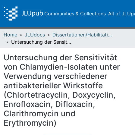
Communities & Collections
All of JLUp
Home
JLUdocs
Dissertationen/Habilitationen
Untersuchung der Sensitivität von Chlamydien-Isolaten unter Verwendung verschiedener antibakterieller Wirkstoffe (Chlortetracyclin, Doxycyclin, Enrofloxacin, Difloxacin, Clarithromycin und Erythromycin)
Untersuchung der Sensitivität
von Chlamydien-Isolaten unter
Verwendung verschiedener
antibakterieller Wirkstoffe
(Chlortetracyclin, Doxycyclin,
Enrofloxacin, Difloxacin,
Clarithromycin und
Erythromycin)