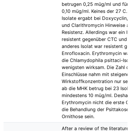
betrugen 0,25 müg/ml und für 
0,10 müg/ml. Keines der 27 C. p
Isolate ergabt bei Doxycyclin, 
und Clarithromycin Hinweise au
Resistenz. Allerdings war ein Is
resistent gegenüber CTC und e
anderes Isolat war resistent g
Enrofloxacin. Erythromycin wa
die Chlamydophila psittaci-Iso
wenigsten wirksam. Die Zahl d
Einschlüsse nahm mit steigend
Wirkstoffkonzentration nur se
ab die MHK betrug bei 23 Isola
mindestens 10 müg/ml. Deshalb
Erythromycin nicht die erste Op
die Behandlung der Psittakose 
Ornithose sein.
After a review of the literature,