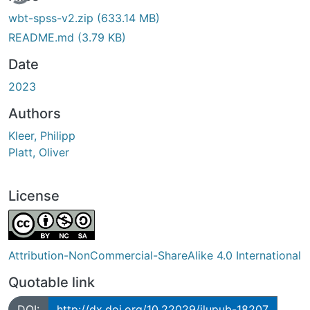
wbt-spss-v2.zip
(633.14 MB)
README.md
(3.79 KB)
Date
2023
Authors
Kleer, Philipp
Platt, Oliver
License
Attribution-NonCommercial-ShareAlike 4.0 International
Quotable link
DOI:
http://dx.doi.org/10.22029/jlupub-18207