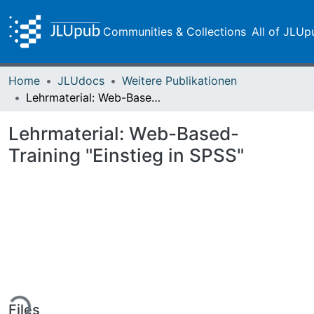
Communities & Collections
All of JLUp
Home
JLUdocs
Weitere Publikationen
Lehrmaterial: Web-Based-Training "Einstieg in SPSS"
Lehrmaterial: Web-Based-
Training "Einstieg in SPSS"
ding...
Files