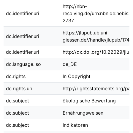
http://nbn-
dc.identifier.uri
resolving.de/urn:nbn:de:hebis:
2737
https://jlupub.ub.uni-
dc.identifier.uri
giessen.de//handle/jlupub/1747
dc.identifier.uri
http://dx.doi.org/10.22029/jlu
dc.language.iso
de_DE
dc.rights
In Copyright
dc.rights.uri
http://rightsstatements.org/pag
dc.subject
ökologische Bewertung
dc.subject
Ernährungsweisen
dc.subject
Indikatoren