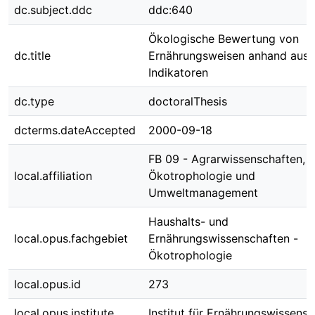
dc.subject.ddc
ddc:640
Ökologische Bewertung von
dc.title
Ernährungsweisen anhand ausg
Indikatoren
dc.type
doctoralThesis
dcterms.dateAccepted
2000-09-18
FB 09 - Agrarwissenschaften,
local.affiliation
Ökotrophologie und
Umweltmanagement
Haushalts- und
local.opus.fachgebiet
Ernährungswissenschaften -
Ökotrophologie
local.opus.id
273
local.opus.institute
Institut für Ernährungswissensc