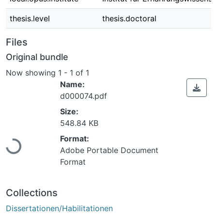
thesis.level
thesis.doctoral
Files
Original bundle
Now showing
1 - 1 of 1
Name:
d000074.pdf
Size:
548.84 KB
Format:
ading...
Adobe Portable Document
Format
Collections
Dissertationen/Habilitationen