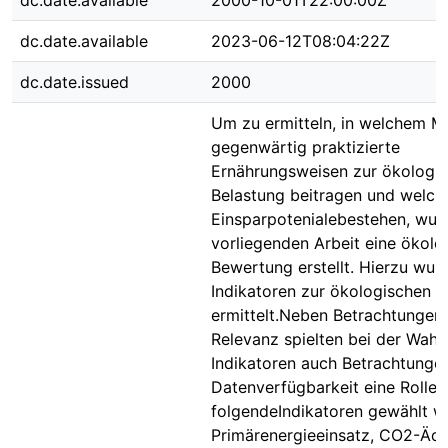
dc.date.available
2000-10-01T22:00:00Z
dc.date.available
2023-06-12T08:04:22Z
dc.date.issued
2000
Um zu ermitteln, in welchem 
gegenwärtig praktizierte
Ernährungsweisen zur ökologi
Belastung beitragen und welch
Einsparpotenialebestehen, wurd
vorliegenden Arbeit eine ökolo
Bewertung erstellt. Hierzu wur
Indikatoren zur ökologischen 
ermittelt.Neben Betrachtungen
Relevanz spielten bei der Wahl
Indikatoren auch Betrachtunge
Datenverfügbarkeit eine Rolle,
folgendeIndikatoren gewählt w
Primärenergieeinsatz, CO2-Äqu