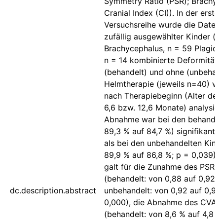
Symmetry Ratio (PSR); Brachyc
Cranial Index (CI)). In der erste
Versuchsreihe wurde die Daten
zufällig ausgewählter Kinder (n
Brachycephalus, n = 59 Plagio
n = 14 kombinierte Deformität)
(behandelt) und ohne (unbehan
Helmtherapie (jeweils n=40) v
nach Therapiebeginn (Alter der
6,6 bzw. 12,6 Monate) analysier
Abnahme war bei den behandel
89,3 % auf 84,7 %) signifikant 
als bei den unbehandelten Kind
89,9 % auf 86,8 %; p = 0,039).
galt für die Zunahme des PSR
(behandelt: von 0,88 auf 0,92,
dc.description.abstract
unbehandelt: von 0,92 auf 0,92
0,000), die Abnahme des CVAI
(behandelt: von 8,6 % auf 4,8 %