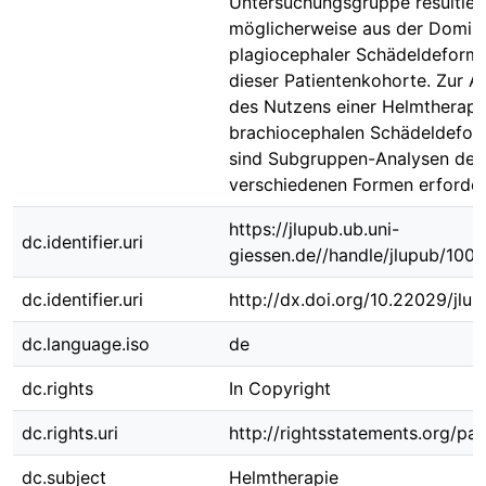
Untersuchungsgruppe resultier
möglicherweise aus der Domin
plagiocephaler Schädeldeformi
dieser Patientenkohorte. Zur A
des Nutzens einer Helmtherapi
brachiocephalen Schädeldefor
sind Subgruppen-Analysen der
verschiedenen Formen erforderl
https://jlupub.ub.uni-
dc.identifier.uri
giessen.de//handle/jlupub/100
dc.identifier.uri
http://dx.doi.org/10.22029/jlu
dc.language.iso
de
dc.rights
In Copyright
dc.rights.uri
http://rightsstatements.org/pag
dc.subject
Helmtherapie