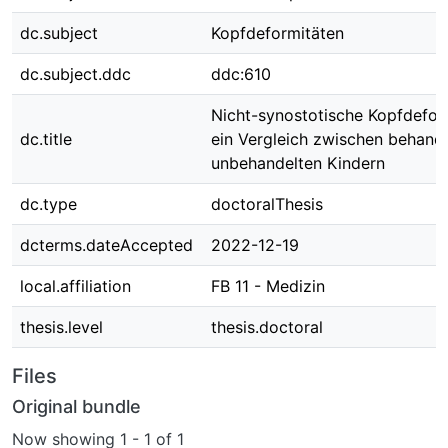
dc.subject
Kopfdeformitäten
dc.subject.ddc
ddc:610
Nicht-synostotische Kopfdefor
dc.title
ein Vergleich zwischen behand
unbehandelten Kindern
dc.type
doctoralThesis
dcterms.dateAccepted
2022-12-19
local.affiliation
FB 11 - Medizin
thesis.level
thesis.doctoral
Files
Original bundle
Now showing
1 - 1 of 1