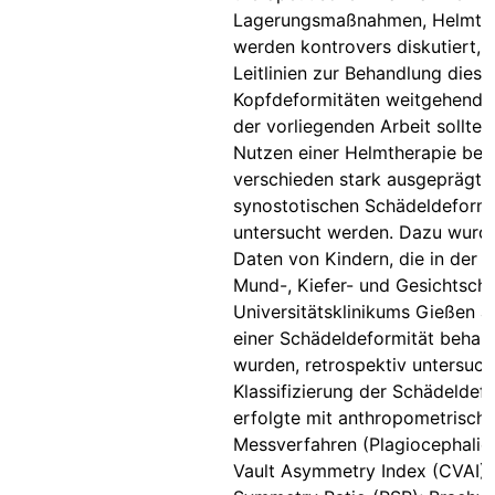
Lagerungsmaßnahmen, Helmthe
werden kontrovers diskutiert, 
Leitlinien zur Behandlung diese
Kopfdeformitäten weitgehend fe
der vorliegenden Arbeit sollte 
Nutzen einer Helmtherapie bei
verschieden stark ausgeprägten
synostotischen Schädeldeformi
untersucht werden. Dazu wurd
Daten von Kindern, die in der Kl
Mund-, Kiefer- und Gesichtschi
Universitätsklinikums Gießen a
einer Schädeldeformität behan
wurden, retrospektiv untersuch
Klassifizierung der Schädeldef
erfolgte mit anthropometrisch
Messverfahren (Plagiocephalie:
Vault Asymmetry Index (CVAI), 