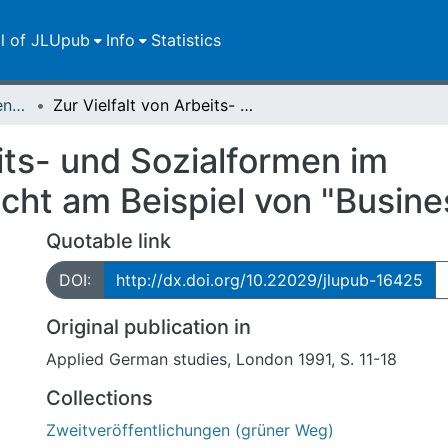
ll of JLUpub
Info
Statistics
Zweitveröffentlichungen (grüner Weg)
Zur Vielfalt von Arbeits- und Sozialformen im Fachsprachenunterricht am Beispiel von "Business auf Deutsch"
eits- und Sozialformen im
cht am Beispiel von "Busine
Quotable link
DOI:
http://dx.doi.org/10.22029/jlupub-16425
Original publication in
Applied German studies, London 1991, S. 11-18
Collections
Zweitveröffentlichungen (grüner Weg)