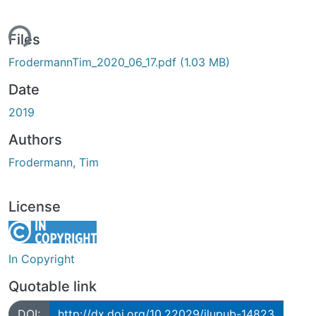
ing...
Files
FrodermannTim_2020_06_17.pdf
(1.03 MB)
Date
2019
Authors
Frodermann, Tim
License
In Copyright
Quotable link
DOI:
http://dx.doi.org/10.22029/jlupub-14823