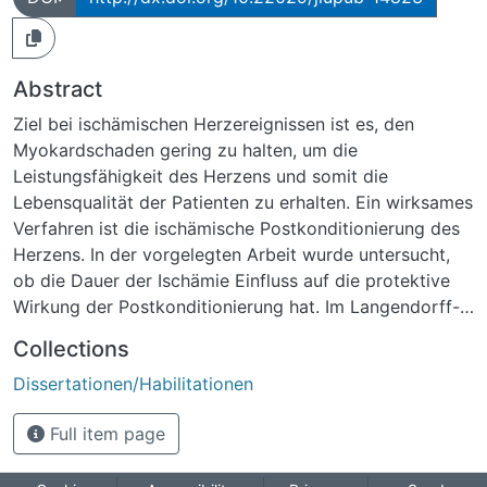
Abstract
Ziel bei ischämischen Herzereignissen ist es, den
Myokardschaden gering zu halten, um die
Leistungsfähigkeit des Herzens und somit die
Lebensqualität der Patienten zu erhalten. Ein wirksames
Verfahren ist die ischämische Postkonditionierung des
Herzens. In der vorgelegten Arbeit wurde untersucht,
ob die Dauer der Ischämie Einfluss auf die protektive
Wirkung der Postkonditionierung hat. Im Langendorff-
Modell konnte an Rattenherzen gezeigt werden, dass
Collections
bei Ischämiedauern von 15 Minuten und anschließender
Dissertationen/Habilitationen
Reperfusion von drei Stunden die Postkonditionierung
eine schützende Wirkung auf die Kardiomyozyten
Full item page
besitzt. Gezeigt werden konnte dies durch
Untersuchungen der Herzfunktionen wie dem LVDP,