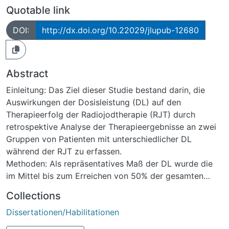
Quotable link
DOI:
http://dx.doi.org/10.22029/jlupub-12680
Abstract
Einleitung: Das Ziel dieser Studie bestand darin, die
Auswirkungen der Dosisleistung (DL) auf den
Therapieerfolg der Radiojodtherapie (RJT) durch
retrospektive Analyse der Therapieergebnisse an zwei
Gruppen von Patienten mit unterschiedlicher DL
während der RJT zu erfassen.
Methoden: Als repräsentatives Maß der DL wurde die
im Mittel bis zum Erreichen von 50% der gesamten
Herddosis vorliegende DL (=DL50) berechnet. Aus
Collections
einem Gesamtpool von 820 Patienten wurden 90
Dissertationen/Habilitationen
Patienten mit uni- oder multifokaler
Schilddrüsenautonomie und erreichten Herddosen