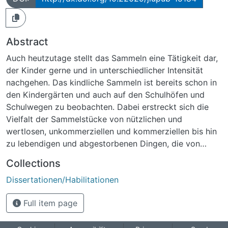
Abstract
Auch heutzutage stellt das Sammeln eine Tätigkeit dar,
der Kinder gerne und in unterschiedlicher Intensität
nachgehen. Das kindliche Sammeln ist bereits schon in
den Kindergärten und auch auf den Schulhöfen und
Schulwegen zu beobachten. Dabei erstreckt sich die
Vielfalt der Sammelstücke von nützlichen und
wertlosen, unkommerziellen und kommerziellen bis hin
zu lebendigen und abgestorbenen Dingen, die von
Kindern gesammelt und aufbewahrt werden. Das
Collections
Sammeln, als eine bewusste Tätigkeit, verlangt ein
Dissertationen/Habilitationen
Höchstmaß an Aktivität und Leidenschaft. Es wird
gesucht, gestöbert, geprüft, erworben, getauscht,
Full item page
bewahrt, entdeckt, geordnet, umsortiert und
aussortiert. In der Auseinandersetzung mit der eigenen