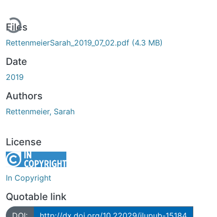
ading...
Files
RettenmeierSarah_2019_07_02.pdf
(4.3 MB)
Date
2019
Authors
Rettenmeier, Sarah
License
In Copyright
Quotable link
DOI:
http://dx.doi.org/10.22029/jlupub-15184