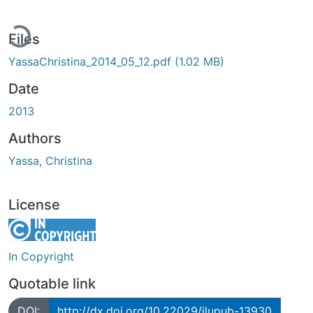
ading...
Files
YassaChristina_2014_05_12.pdf
(1.02 MB)
Date
2013
Authors
Yassa, Christina
License
In Copyright
Quotable link
DOI:
http://dx.doi.org/10.22029/jlupub-13930