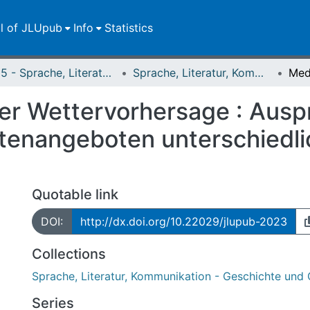
ll of JLUpub
Info
Statistics
FB 05 - Sprache, Literatur, Kultur
Sprache, Literatur, Kommunikation - Geschichte und Gegenwart
der Wettervorhersage : Aus
htenangeboten unterschiedli
Quotable link
DOI:
http://dx.doi.org/10.22029/jlupub-2023
Collections
Sprache, Literatur, Kommunikation - Geschichte und
Series