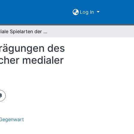
Log In
Mediale Spielarten der Wettervorhersage : Ausprägungen des Texttyps in Nachrichtenangeboten unterschiedlicher medialer Formate
prägungen des
cher medialer
 Gegenwart