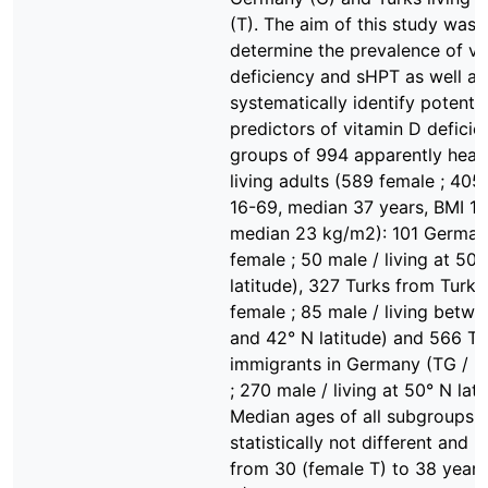
(T). The aim of this study was 
determine the prevalence of vi
deficiency and sHPT as well as
systematically identify potentia
predictors of vitamin D deficie
groups of 994 apparently healt
living adults (589 female ; 405
16-69, median 37 years, BMI 16
median 23 kg/m2): 101 Germans
female ; 50 male / living at 50°
latitude), 327 Turks from Turke
female ; 85 male / living betw
and 42° N latitude) and 566 Tu
immigrants in Germany (TG / 2
; 270 male / living at 50° N lati
Median ages of all subgroups 
statistically not different and 
from 30 (female T) to 38 years