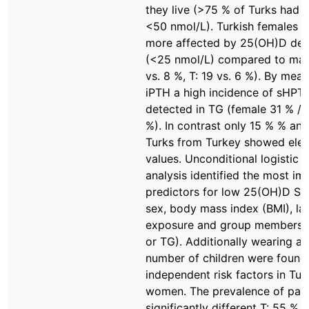
they live (>75 % of Turks had 
<50 nmol/L). Turkish females w
more affected by 25(OH)D def
(<25 nmol/L) compared to mal
vs. 8 %, T: 19 vs. 6 %). By meas
iPTH a high incidence of sHPT
detected in TG (female 31 % / 
%). In contrast only 15 % % an
Turks from Turkey showed ele
values. Unconditional logistic 
analysis identified the most im
predictors for low 25(OH)D Spi
sex, body mass index (BMI), la
exposure and group membershi
or TG). Additionally wearing a 
number of children were found
independent risk factors in Tur
women. The prevalence of pain
significantly different T: 55 %,