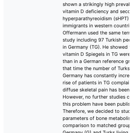
shown a strikingly high preval
vitamin D deficiency and seco
hyperparathyreoidism (sHPT) i
immigrants in western countries
Offermann used the same term 
study including 97 Turkish peop
in Germany (TG). He showed t
vitamin D Spiegels in TG were 
than in a German reference gro
that time the number of Turks l
Germany has constantly increa
rise of patients in TG complain
diffuse skeletal pain has been 
However, no further studies co
this problem have been publish
Therefore, we decided to stud
parameters of bone metabolism
comparison to matched groups
Germany (G) and Turks living i