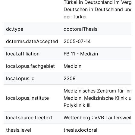
Türkei in Deutschland im Vergl
Deutschen in Deutschland und 
der Türkei
dc.type
doctoralThesis
dcterms.dateAccepted
2005-07-14
local.affiliation
FB 11 - Medizin
local.opus.fachgebiet
Medizin
local.opus.id
2309
Medizinisches Zentrum für Inne
local.opus.institute
Medizin, Medizinische Klinik un
Polyklinik III
local.source.freetext
Wettenberg : VVB Laufersweile
thesis.level
thesis.doctoral