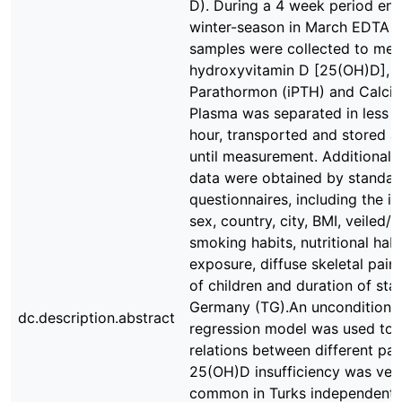
D). During a 4 week period end
winter-season in March EDTA 
samples were collected to mea
hydroxyvitamin D [25(OH)D], i
Parathormon (iPTH) and Calci
Plasma was separated in less t
hour, transported and stored a
until measurement. Additionally 
data were obtained by standar
questionnaires, including the i
sex, country, city, BMI, veiled/n
smoking habits, nutritional habi
exposure, diffuse skeletal pain
of children and duration of stay
Germany (TG).An unconditional 
dc.description.abstract
regression model was used to 
relations between different pa
25(OH)D insufficiency was ver
common in Turks independent