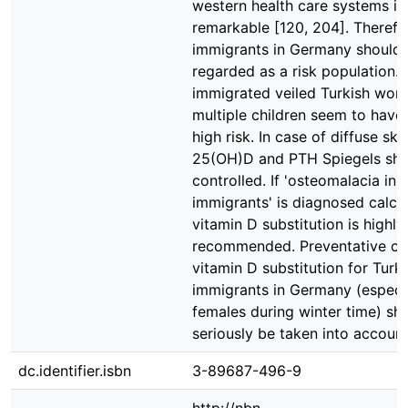
western health care systems is
remarkable [120, 204]. Therefo
immigrants in Germany should
regarded as a risk population. 
immigrated veiled Turkish wom
multiple children seem to have
high risk. In case of diffuse ske
25(OH)D and PTH Spiegels sho
controlled. If 'osteomalacia in
immigrants' is diagnosed calci
vitamin D substitution is highly
recommended. Preventative ca
vitamin D substitution for Turk
immigrants in Germany (especia
females during winter time) sh
seriously be taken into account
dc.identifier.isbn
3-89687-496-9