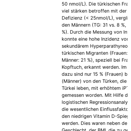
50 nmol/L). Die türkischen Fra
viel stärken betroffen mit der 
Defizienz (< 25nmol/L), vergli
den Männern (TG: 31 vs. 8 %, T:
%). Durch die Messung von Int
konnte eine hohe Inzidenz von
sekundärem Hyperparathyreoid
türkischen Migranten (Frauen: 
Männer: 21 %), speziell bei Fra
Kopftuch, erkannt werden. Im V
dazu sind nur 15 % (Frauen) bz
(Männer) von den Türken, die i
Türkei leben, mit erhöhtem iPT
gemessen worden. Mit Hilfe de
logistischen Regressionsanaly
die wesentlichen Einflussfaktor
den niedrigen Vitamin D-Spiege
werden. Dies waren neben de
Geschlecht, der BMI, die zu ge