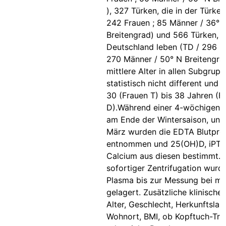
), 327 Türken, die in der Türkei
242 Frauen ; 85 Männer / 36° 
Breitengrad) und 566 Türken, d
Deutschland leben (TD / 296 Fr
270 Männer / 50° N Breitengra
mittlere Alter in allen Subgrup
statistisch nicht different und 
30 (Frauen T) bis 38 Jahren (F
D).Während einer 4-wöchigen 
am Ende der Wintersaison, und
März wurden die EDTA Blutpro
entnommen und 25(OH)D, iPTH
Calcium aus diesen bestimmt.
sofortiger Zentrifugation wurd
Plasma bis zur Messung bei mi
gelagert. Zusätzliche klinische
Alter, Geschlecht, Herkunftslan
Wohnort, BMI, ob Kopftuch-Trä