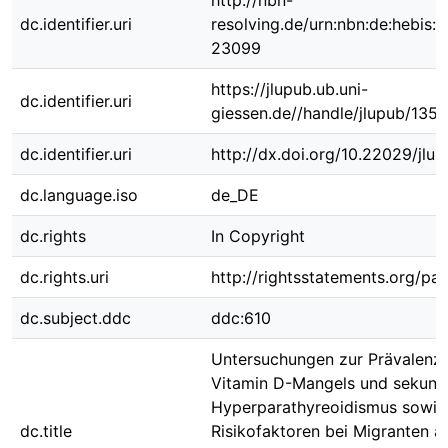
http://nbn-
dc.identifier.uri
resolving.de/urn:nbn:de:hebis:
23099
https://jlupub.ub.uni-
dc.identifier.uri
giessen.de//handle/jlupub/135
dc.identifier.uri
http://dx.doi.org/10.22029/jlu
dc.language.iso
de_DE
dc.rights
In Copyright
dc.rights.uri
http://rightsstatements.org/pag
dc.subject.ddc
ddc:610
Untersuchungen zur Prävalenz
Vitamin D-Mangels und sekund
Hyperparathyreoidismus sowie
dc.title
Risikofaktoren bei Migranten a