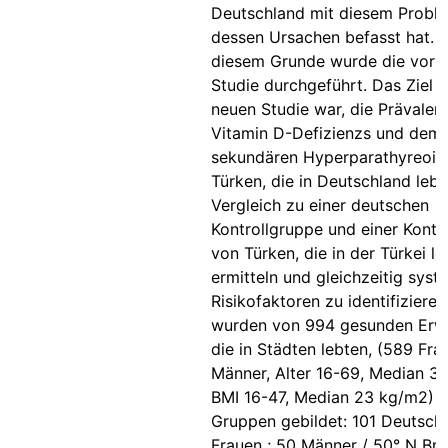
Deutschland mit diesem Probl
dessen Ursachen befasst hat. 
diesem Grunde wurde die vorl
Studie durchgeführt. Das Ziel d
neuen Studie war, die Prävalen
Vitamin D-Defizienzs und dem
sekundären Hyperparathyreoid
Türken, die in Deutschland lebe
Vergleich zu einer deutschen
Kontrollgruppe und einer Kontr
von Türken, die in der Türkei le
ermitteln und gleichzeitig syst
Risikofaktoren zu identifizieren
wurden von 994 gesunden Erw
die in Städten lebten, (589 Fra
Männer, Alter 16-69, Median 37
BMI 16-47, Median 23 kg/m2) d
Gruppen gebildet: 101 Deutsche
Frauen ; 50 Männer / 50° N Bre