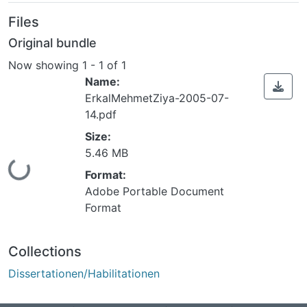
Files
Original bundle
Now showing
1 - 1 of 1
Name:
ErkalMehmetZiya-2005-07-
14.pdf
Size:
ding...
5.46 MB
Format:
Adobe Portable Document
Format
Collections
Dissertationen/Habilitationen