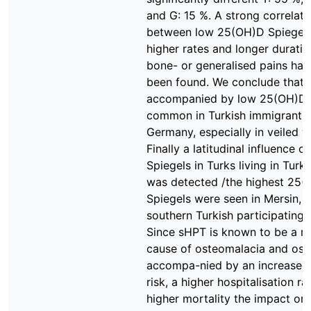
and G: 15 %. A strong correlati
between low 25(OH)D Spiegel
higher rates and longer duratio
bone- or generalised pains has
been found. We conclude that
accompanied by low 25(OH)D v
common in Turkish immigrants 
Germany, especially in veiled 
Finally a latitudinal influence 
Spiegels in Turks living in Turki
was detected /the highest 25
Spiegels were seen in Mersin, 
southern Turkish participating c
Since sHPT is known to be a m
cause of osteomalacia and ost
accompa-nied by an increased 
risk, a higher hospitalisation ra
higher mortality the impact on