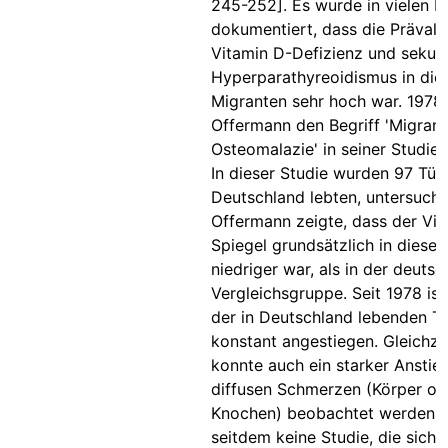
245-252]. Es wurde in vielen B
dokumentiert, dass die Prävale
Vitamin D-Defizienz und sekun
Hyperparathyreoidismus in die
Migranten sehr hoch war. 1978
Offermann den Begriff 'Migran
Osteomalazie' in seiner Studie 
In dieser Studie wurden 97 Türk
Deutschland lebten, untersucht
Offermann zeigte, dass der Vi
Spiegel grundsätzlich in diese
niedriger war, als in der deuts
Vergleichsgruppe. Seit 1978 ist
der in Deutschland lebenden T
konstant angestiegen. Gleichze
konnte auch ein starker Anstie
diffusen Schmerzen (Körper od
Knochen) beobachtet werden. E
seitdem keine Studie, die sich i