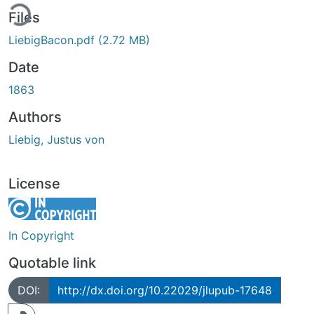
ing...
Files
LiebigBacon.pdf
(2.72 MB)
Date
1863
Authors
Liebig, Justus von
License
In Copyright
Quotable link
DOI:
http://dx.doi.org/10.22029/jlupub-17648