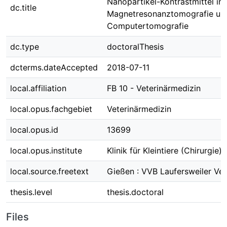
Nanopartikel-Kontrastmittel in 
dc.title
Magnetresonanztomografie un
Computertomografie
dc.type
doctoralThesis
dcterms.dateAccepted
2018-07-11
local.affiliation
FB 10 - Veterinärmedizin
local.opus.fachgebiet
Veterinärmedizin
local.opus.id
13699
local.opus.institute
Klinik für Kleintiere (Chirurgie)
local.source.freetext
Gießen : VVB Laufersweiler Ver
thesis.level
thesis.doctoral
Files