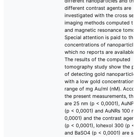
different nanoparticles and thr
different contrast agents are
investigated with the cross sec
imaging methods computed t
and magnetic resonance tomog
Special attention is paid to the
concentrations of nanoparticles
which no reports are available 
The results of the computed
tomography study show the pos
of detecting gold nanoparticle
with a low gold concentration i
range of mg Au/ml (nM). Accor
the present measurements, th
are 25 nm (p < 0,0001), AuNP
(p < 0,0001) and AuNRs 100 n
0,0001) and the contrast agen
(p < 0,0001), Iohexol 300 (p <
and BaSO4 (p < 0,0001) are sui