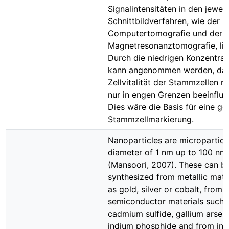
Signalintensitäten in den jeweil
Schnittbildverfahren, wie der
Computertomografie und der
Magnetresonanztomografie, lie
Durch die niedrigen Konzentrat
kann angenommen werden, das
Zellvitalität der Stammzellen n
nur in engen Grenzen beeinfluss
Dies wäre die Basis für eine g
Stammzellmarkierung.
Nanoparticles are microparticl
diameter of 1 nm up to 100 nm
(Mansoori, 2007). These can b
synthesized from metallic mate
as gold, silver or cobalt, from
semiconductor materials such 
cadmium sulfide, gallium arsen
indium phosphide and from ins