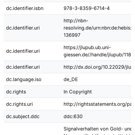
dc.identifier.isbn
978-3-8359-6714-4
http://nbn-
dc.identifier.uri
resolving.de/urn:nbn:de:hebis:
136997
https://jlupub.ub.uni-
dc.identifier.uri
giessen.de//handle/jlupub/1189
dc.identifier.uri
http://dx.doi.org/10.22029/jlu
dc.language.iso
de_DE
dc.rights
In Copyright
dc.rights.uri
http://rightsstatements.org/pag
dc.subject.ddc
ddc:630
Signalverhalten von Gold- und 