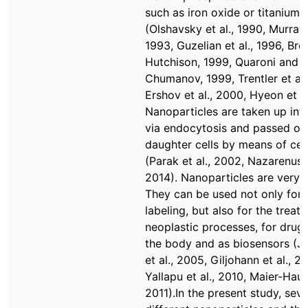
such as iron oxide or titanium 
(Olshavsky et al., 1990, Murray e
1993, Guzelian et al., 1996, Br
Hutchison, 1999, Quaroni and
Chumanov, 1999, Trentler et al.
Ershov et al., 2000, Hyeon et al
Nanoparticles are taken up into
via endocytosis and passed on
daughter cells by means of cell
(Parak et al., 2002, Nazarenus e
2014). Nanoparticles are very d
They can be used not only for c
labeling, but also for the treat
neoplastic processes, for drug 
the body and as biosensors (J
et al., 2005, Giljohann et al., 2
Yallapu et al., 2010, Maier-Hauff
2011).In the present study, sev