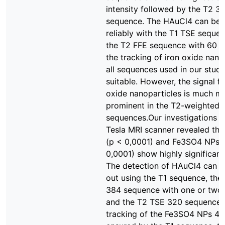
intensity followed by the T2 3
sequence. The HAuCl4 can be 
reliably with the T1 TSE seque
the T2 FFE sequence with 60 sl
the tracking of iron oxide nano
all sequences used in our study
suitable. However, the signal fo
oxide nanoparticles is much m
prominent in the T2-weighted
sequences.Our investigations u
Tesla MRI scanner revealed th
(p < 0,0001) and Fe3SO4 NPs 
0,0001) show highly significant 
The detection of HAuCl4 can b
out using the T1 sequence, the
384 sequence with one or two
and the T2 TSE 320 sequence.
tracking of the Fe3SO4 NPs 4 