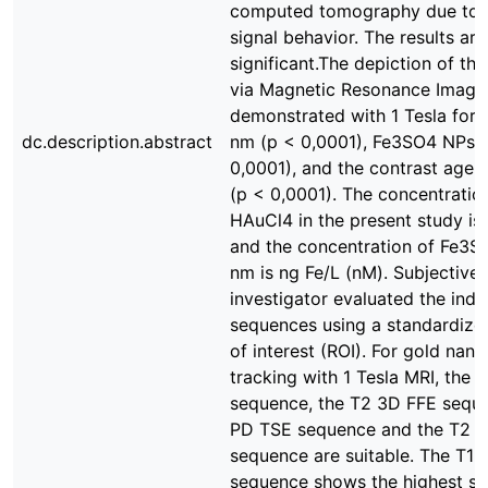
computed tomography due to t
signal behavior. The results are
significant.The depiction of the
via Magnetic Resonance Imagi
demonstrated with 1 Tesla for
dc.description.abstract
nm (p < 0,0001), Fe3SO4 NPs 
0,0001), and the contrast age
(p < 0,0001). The concentratio
HAuCl4 in the present study is
and the concentration of Fe3S
nm is ng Fe/L (nM). Subjectively
investigator evaluated the indi
sequences using a standardize
of interest (ROI). For gold nano
tracking with 1 Tesla MRI, the 
sequence, the T2 3D FFE seque
PD TSE sequence and the T2 
sequence are suitable. The T1 
sequence shows the highest si