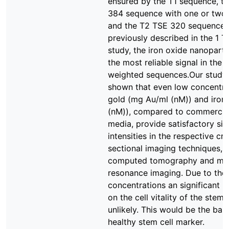
ensured by the T1 sequence, t
384 sequence with one or two 
and the T2 TSE 320 sequence.
previously described in the 1 T
study, the iron oxide nanopart
the most reliable signal in the 
weighted sequences.Our study
shown that even low concentra
gold (mg Au/ml (nM)) and iron 
(nM)), compared to commercial
media, provide satisfactory sig
intensities in the respective cr
sectional imaging techniques, 
computed tomography and ma
resonance imaging. Due to the
concentrations an significant i
on the cell vitality of the stem c
unlikely. This would be the basi
healthy stem cell marker.