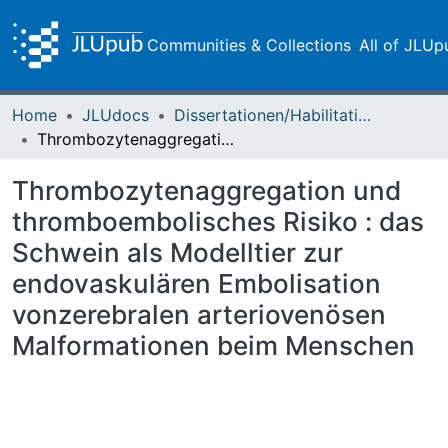
Communities & Collections
All of JLUp
Home
JLUdocs
Dissertationen/Habilitationen
Thrombozytenaggregation und thromboembolisches Risiko : das Schwein als Modelltier zur endovaskulären Embolisation vonzerebralen arteriovenösen Malformationen beim Menschen
Thrombozytenaggregation und
thromboembolisches Risiko : das
Schwein als Modelltier zur
endovaskulären Embolisation
vonzerebralen arteriovenösen
Malformationen beim Menschen