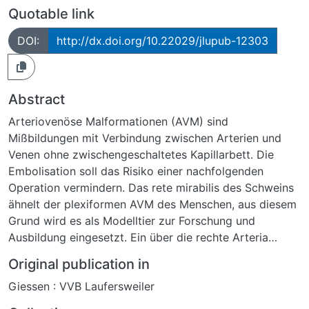
Quotable link
DOI:
http://dx.doi.org/10.22029/jlupub-12303
Abstract
Arteriovenöse Malformationen (AVM) sind
Mißbildungen mit Verbindung zwischen Arterien und
Venen ohne zwischengeschaltetes Kapillarbett. Die
Embolisation soll das Risiko einer nachfolgenden
Operation vermindern. Das rete mirabilis des Schweins
ähnelt der plexiformen AVM des Menschen, aus diesem
Grund wird es als Modelltier zur Forschung und
Ausbildung eingesetzt. Ein über die rechte Arteria
femoralis eingebrachter Katheter, in der rechten Arteria
Original publication in
carotis communis platziert, stellt dabei die arterielle
Giessen : VVB Laufersweiler
Seite dar. Die venöse Drainage bildet die linke Arteria
carotis communis, die distal des Zugang ligiert wird.