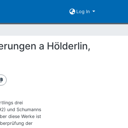
Log In
erungen a Hölderlin,
tlings drei
992) und Schumanns
ber diese Werke ist
Überprüfung der