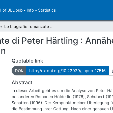
ll of JLUpub
Info
Statistics
Le biografie romanzate di Peter Härtling : Annäherungen a Hölderlin, Schubert e Schumann
te di Peter Härtling : Annäh
nn
Quotable link
DOI:
http://dx.doi.org/10.22029/jlupub-17516
Abstract
In dieser Arbeit geht es um die Analyse von Peter Här
besonderen Romanen Hölderlin (1976), Schubert (1
Schatten (1996). Der Kernpunkt meiner Überlegung ü
die Bestimmung ihrer Gattung. Nach einer genauen 