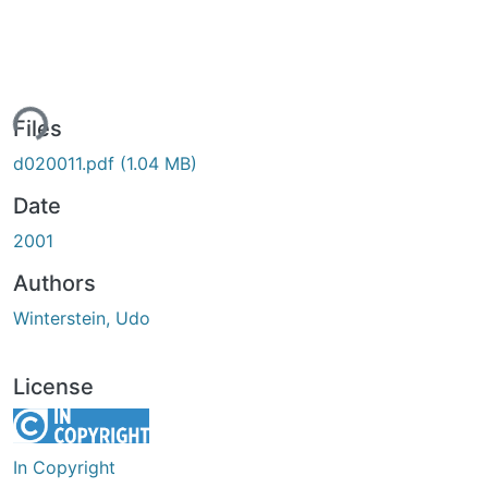
ing...
Files
d020011.pdf
(1.04 MB)
Date
2001
Authors
Winterstein, Udo
License
In Copyright