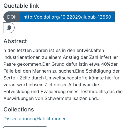
Quotable link
DOI:
http://dx.doi.org/10.22029/jlupub-12550
Abstract
n den letzten Jahren ist es in den entwickelten
Industrienationen zu einem Anstieg der Zahl infertiler
Paare gekommen.Der Grund dafür istin etwa 40%der
Fälle bei den Männern zu suchen.Eine Schädigung der
Sertoli-Zelle durch Umweltschadstoffe könnte hierfür
verantwortlichsein.Ziel dieser Arbeit war die
Entwicklung und Evaluierung eines Testmodells,das die
Auswirkungen von Schwermetallsalzen und
derSubstanz Gossypol auf die biochemischen
Collections
Leistungen und die Vitalität von Sertoli-Zellen
Dissertationen/Habilitationen
untersucht.
Die Versuche wurden an Sertoli-Zellmonokulturen von