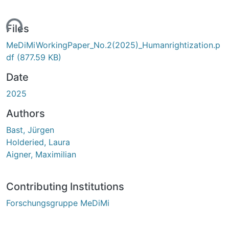
ding...
Files
MeDiMiWorkingPaper_No.2(2025)_Humanrightization.p
df
(877.59 KB)
Date
2025
Authors
Bast, Jürgen
Holderied, Laura
Aigner, Maximilian
Contributing Institutions
Forschungsgruppe MeDiMi