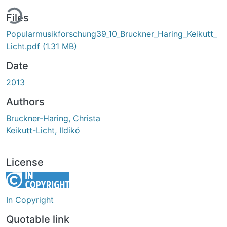
ing...
Files
Popularmusikforschung39_10_Bruckner_Haring_Keikutt_
Licht.pdf
(1.31 MB)
Date
2013
Authors
Bruckner-Haring, Christa
Keikutt-Licht, Ildikó
License
In Copyright
Quotable link