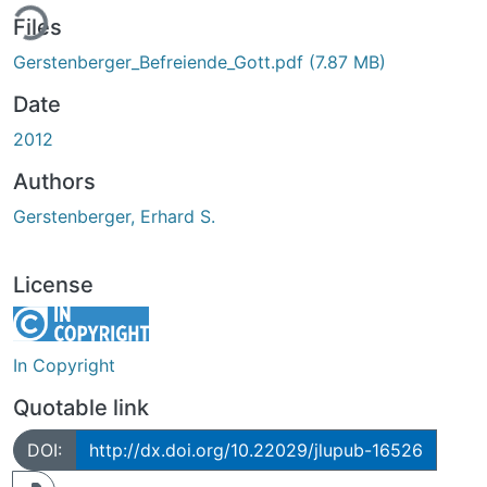
ing...
Files
Gerstenberger_Befreiende_Gott.pdf
(7.87 MB)
Date
2012
Authors
Gerstenberger, Erhard S.
License
In Copyright
Quotable link
DOI:
http://dx.doi.org/10.22029/jlupub-16526