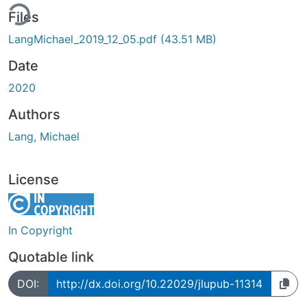
ing...
Files
LangMichael_2019_12_05.pdf
(43.51 MB)
Date
2020
Authors
Lang, Michael
License
In Copyright
Quotable link
DOI:
http://dx.doi.org/10.22029/jlupub-11314