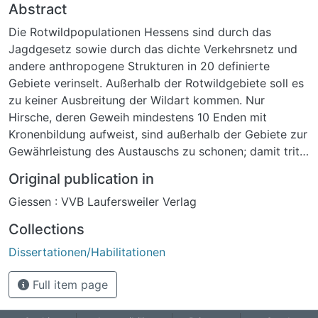
Abstract
Die Rotwildpopulationen Hessens sind durch das
Jagdgesetz sowie durch das dichte Verkehrsnetz und
andere anthropogene Strukturen in 20 definierte
Gebiete verinselt. Außerhalb der Rotwildgebiete soll es
zu keiner Ausbreitung der Wildart kommen. Nur
Hirsche, deren Geweih mindestens 10 Enden mit
Kronenbildung aufweist, sind außerhalb der Gebiete zur
Gewährleistung des Austauschs zu schonen; damit tritt
der Abschuss von Rotwild in den Rotwild-freien
Original publication in
Gebieten als wichtiger Isolationsfaktor hinzu. So steht
Giessen : VVB Laufersweiler Verlag
zu befürchten, dass verminderter oder unterbrochener
Austausch, insbesondere bei den kleinen
Collections
Rotwildgebieten langfristig zur genetischen Verarmung,
Dissertationen/Habilitationen
zu Inzuchtdepressionen und Fitness-Verlust führen
könnte. Ziel der vorliegenden Arbeit war es,
Full item page
populationsgenetische Kenngrößen und den
genetischen Austausch zwischen den 5