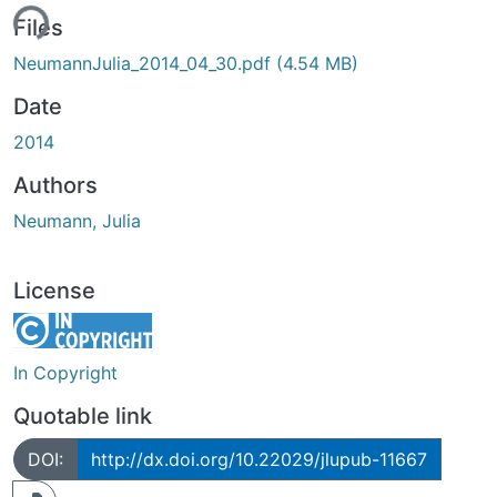
ing...
Files
NeumannJulia_2014_04_30.pdf
(4.54 MB)
Date
2014
Authors
Neumann, Julia
License
In Copyright
Quotable link
DOI:
http://dx.doi.org/10.22029/jlupub-11667