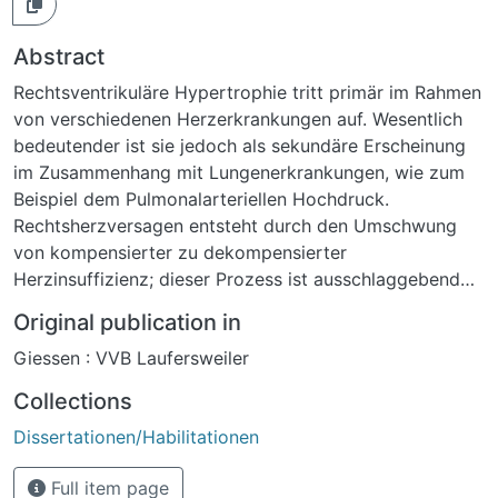
Abstract
Rechtsventrikuläre Hypertrophie tritt primär im Rahmen
von verschiedenen Herzerkrankungen auf. Wesentlich
bedeutender ist sie jedoch als sekundäre Erscheinung
im Zusammenhang mit Lungenerkrankungen, wie zum
Beispiel dem Pulmonalarteriellen Hochdruck.
Rechtsherzversagen entsteht durch den Umschwung
von kompensierter zu dekompensierter
Herzinsuffizienz; dieser Prozess ist ausschlaggebend
für das Überleben der Patienten. Die hieran beteiligten
Original publication in
Mechanismen sind bisher noch nicht genau bekannt.
Giessen : VVB Laufersweiler
Daher wird daran gearbeitet, neuartige
Behandlungsstrategien zu entwickeln, die der
Collections
Entstehung von kardialem Remodelling, wie kardialer
Dissertationen/Habilitationen
Fibrose, Hypertrophie und Dilatation, entgegenwirken.
Ein neues Feld in der kardiovaskulären Forschung sind
Full item page
miRNAs, endogene, kurze (~ 22 Nukleotide-lange),