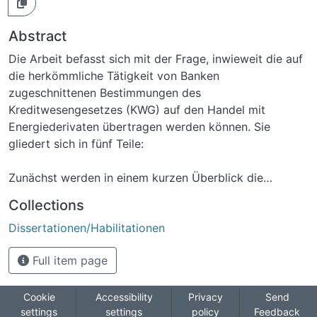
Abstract
Die Arbeit befasst sich mit der Frage, inwieweit die auf
die herkömmliche Tätigkeit von Banken
zugeschnittenen Bestimmungen des
Kreditwesengesetzes (KWG) auf den Handel mit
Energiederivaten übertragen werden können. Sie
gliedert sich in fünf Teile:
Zunächst werden in einem kurzen Überblick die
wesentlichen Entwicklungen dargestellt, die zur
Collections
Entstehung des Marktes für Energiederivate in
Dissertationen/Habilitationen
Deutschland geführt haben.
Full item page
Der darauf folgende Abschnitt befasst sich mit den
rechtlichen Grundlagen der Aufsicht über den Handel
mit Stromderivaten.
Cookie
Accessibility
Privacy
Send
settings
settings
policy
Feedback