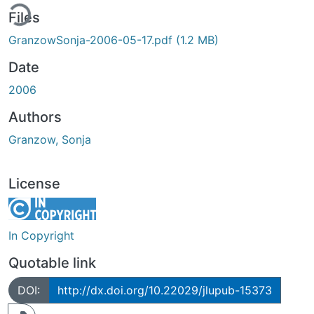
ding...
Files
GranzowSonja-2006-05-17.pdf
(1.2 MB)
Date
2006
Authors
Granzow, Sonja
License
In Copyright
Quotable link
DOI:
http://dx.doi.org/10.22029/jlupub-15373