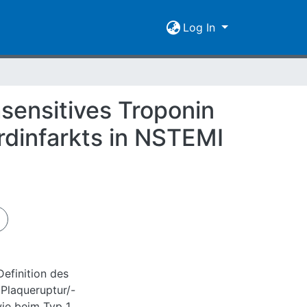
Log In
sensitives Troponin
rdinfarkts in NSTEMI
Definition des
 Plaqueruptur/-
wie beim Typ 1