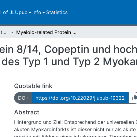
ll of JLUpub
Info
Statistics
Dissertationen/Habilitationen
Myeloid-related Protein 8/14, Copeptin und hochsensitives Troponin I zur Differenzierung des Typ 1 und Typ 2 Myokardinfarkts in NSTEMI Patienten
ein 8/14, Copeptin und hoch
g des Typ 1 und Typ 2 Myoka
Quotable link
DOI:
https://doi.org/10.22029/jlupub-19322
Abstract
Hintergrund und Ziel: Entsprechend der universellen 
akuten Myokardinfarkts ist dieser nicht nur als akute
erosion mit Bildung eines intrakoronaren Thrombus 