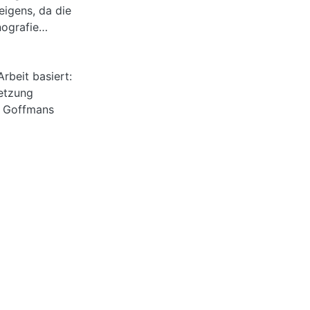
eigens, da die
ografie
 bisher als ein
rbeit basiert:
regimen kann daher
etzung
hl Handeln als
g Goffmans
l durch das
hen führen. Der
(2016) muss nicht
 Akteure oder
n durch ihre
altung. Die
Anerkennung“ nach
t „Stigma“ (1975).
e Autoethnografie
n und trägt so
Folgen, zu welchen
angst und