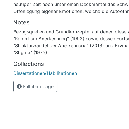
heutiger Zeit noch unter einen Deckmantel des Schw
Offenlegung eigener Emotionen, welche die Autoethn
hervorzuheben versucht, nicht nur in der Wissenschaft
Notes
„blinder Forschungsfleck“ gekennzeichnet werden.
Bezugsquellen und Grundkonzepte, auf denen diese A
Die sich daraus ableitende Individualität von Angst
"Kampf um Anerkennung" (1992) sowie dessen Forts
auch aus einer Vielzahl von Gründen entstehen: sowo
"Strukturwandel der Anerkennung" (2013) und Ervin
auch ein Ausbleiben der Handlung kann, zum Beispie
"Stigma" (1975)
Governance-Regime der Lehrerbildung, zu einem solc
Angstherrscher nach Brangsch (2007) und Siegmund 
Collections
zwangsläufig eine Person sein – ebenfalls politische
Dissertationen/Habilitationen
Institutionen, beispielsweise die Schule selbst, sorge
Charakteristika für deren Entstehung und Aufrechterh
Full item page
unterliegenden Konzepte sind daher der „Kampf um 
Axel Honneth (1992) sowie Goffmans berühmte Schrif
Die in der Soziologie kontrovers diskutierte Method
kann eben diese Angstregime individuell nachzeichne
ihrer Vielschichtigkeit Rechnung – auch in Form der 
unter anderem Schulangst, Leistungsangst, Prüfungs