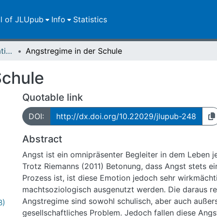
ll of JLUpub
Info
Statistics
Dissertationen/Habilitationen
Angstregime in der Schule
Schule
Quotable link
DOI:
http://dx.doi.org/10.22029/jlupub-248
Abstract
Angst ist ein omnipräsenter Begleiter in dem Leben j
Trotz Riemanns (2011) Betonung, dass Angst stets ein
Prozess ist, ist diese Emotion jedoch sehr wirkmäch
machtsoziologisch ausgenutzt werden. Die daraus re
Angstregime sind sowohl schulisch, aber auch außers
B)
gesellschaftliches Problem. Jedoch fallen diese Angs