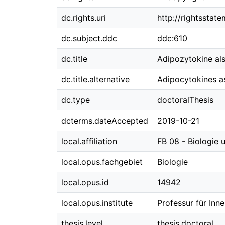
dc.rights.uri
http://rightsstat
dc.subject.ddc
ddc:610
dc.title
Adipozytokine al
dc.title.alternative
Adipocytokines as
dc.type
doctoralThesis
dcterms.dateAccepted
2019-10-21
local.affiliation
FB 08 - Biologie
local.opus.fachgebiet
Biologie
local.opus.id
14942
local.opus.institute
Professur für In
thesis.level
thesis.doctoral