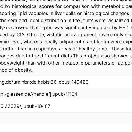
ed by histological scores for comparison with metabolic p
coring lipid vacuoles in liver cells or histological changes
the sera and local distribution in the joints were visualize
lysis showed that leptin was significantly induced by HF
ced by CIA. Of note, visfatin and adiponectin were only slig
mic level, whereas locally adiponectin and leptin were exp
s rather than in respective areas of healthy joints. These 
anges due to the different diets.This project also showed 
odyweight than with other metabolic parameters or adipok
nce of obesity.
ing.de/urn:nbn:de:hebis:26-opus-149420
.uni-giessen.de//handle/jlupub/11104
/10.22029/jlupub-10487