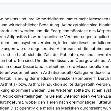
 Adipositas und ihre Komorbiditäten immer mehr Menschen u
r und wirtschaftlicher Bedeutung. Adipozytokine sind bioakt
roduziert werden und die Energiehomöostase des Körpers 
rch Adipositas bzw. metabolische Veränderungen reguliert
 dem Immunsystem verbinden, indem sie dieses modulieren.
nkungen wie die degenerative Arthrose und die autoimmune
et und so häuft sich die Zahl der Patienten, welche sowohl 
n betroffen sind. Um die Einflüsse von Übergewicht auf Ar
en in dieser Dissertationsarbeit mehrere Mausmodelle kombi
 entweder mit einem Arthritismodell (Kollagen-induzierte 
Destabilisierung der medialen Menisken) kombiniert. Durch
Arthritis- bzw. Arthroseinduktion sollte dargestellt werde
ankung exprimiert werden. Des Weiteren sollte zwischen sy
n Adipokinverteilungen im Gelenk unterschieden werden.Da
urchgeführt, wobei den Tieren nach dreimonatiger Fütterun
altigen Diät operativ die medialen Menisken durchtrennt wu