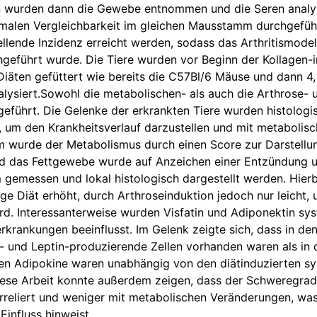
n wurden dann die Gewebe entnommen und die Seren analysie
imalen Vergleichbarkeit im gleichen Mausstamm durchgefüh
ellende Inzidenz erreicht werden, sodass das Arthritismodel
eführt wurde. Die Tiere wurden vor Beginn der Kollagen-in
Diäten gefüttert wie bereits die C57Bl/6 Mäuse und dann 4
lysiert.Sowohl die metabolischen- als auch die Arthrose- 
geführt. Die Gelenke der erkrankten Tiere wurden histologis
 um den Krankheitsverlauf darzustellen und mit metabolis
 wurde der Metabolismus durch einen Score zur Darstellu
und das Fettgewebe wurde auf Anzeichen einer Entzündung u
gemessen und lokal histologisch dargestellt werden. Hierbe
ige Diät erhöht, durch Arthroseinduktion jedoch nur leicht, 
ird. Interessanterweise wurden Visfatin und Adiponektin sy
rkrankungen beeinflusst. Im Gelenk zeigte sich, dass in de
- und Leptin-produzierende Zellen vorhanden waren als i
alen Adipokine waren unabhängig von den diätinduzierten s
ese Arbeit konnte außerdem zeigen, dass der Schweregrad
rreliert und weniger mit metabolischen Veränderungen, wa
influss hinweist.