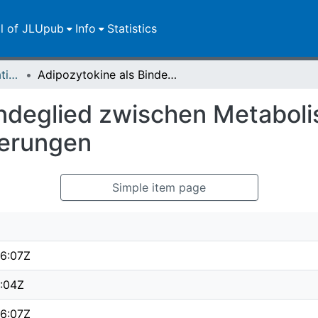
ll of JLUpub
Info
Statistics
Dissertationen/Habilitationen
Adipozytokine als Bindeglied zwischen Metabolismus und arthritischen Veränderungen
indeglied zwischen Metabol
derungen
Simple item page
6:07Z
3:04Z
6:07Z