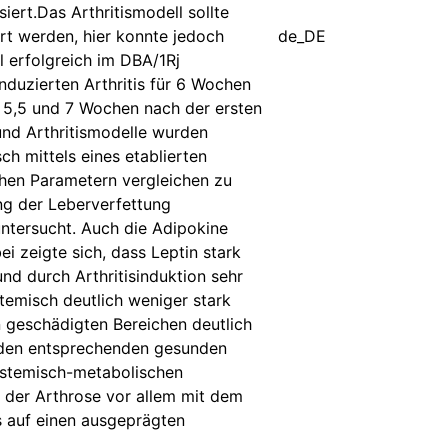
rt.Das Arthritismodell sollte
rt werden, hier konnte jedoch
de_DE
l erfolgreich im DBA/1Rj
duzierten Arthritis für 6 Wochen
, 5,5 und 7 Wochen nach der ersten
und Arthritismodelle wurden
ch mittels eines etablierten
chen Parametern vergleichen zu
ng der Leberverfettung
ntersucht. Auch die Adipokine
i zeigte sich, dass Leptin stark
und durch Arthritisinduktion sehr
stemisch deutlich weniger stark
n geschädigten Bereichen deutlich
n den entsprechenden gesunden
ystemisch-metabolischen
 der Arthrose vor allem mit dem
s auf einen ausgeprägten