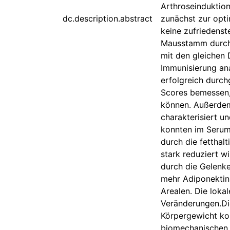
Arthroseinduktio
dc.description.abstract
zunächst zur opt
keine zufriedenst
Mausstamm durchg
mit den gleichen 
Immunisierung ana
erfolgreich durch
Scores bemessen,
können. Außerdem
charakterisiert 
konnten im Serum 
durch die fetthalt
stark reduziert w
durch die Gelenke
mehr Adiponektin
Arealen. Die lok
Veränderungen.Di
Körpergewicht ko
biomechanischen E