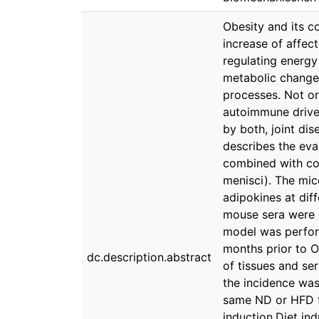
Obesity and its c
increase of affec
regulating energy
metabolic change
processes. Not on
autoimmune driven
by both, joint dis
describes the eva
combined with col
menisci). The mic
adipokines at diff
mouse sera were c
model was perform
months prior to O
dc.description.abstract
of tissues and se
the incidence was
same ND or HFD fo
induction.Diet in