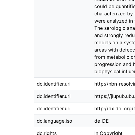
could be quantifi
characterized by s
were analyzed in 
The serologic ana
and strongly redu
models on a syste
areas with defect
from metabolic ch
progression and b
biophysical influe
dc.identifier.uri
http://nbn-resolv
dc.identifier.uri
https://jlupub.ub
dc.identifier.uri
http://dx.doi.org
dc.language.iso
de_DE
dc.rights
In Copyright