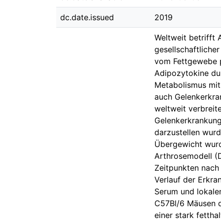
dc.date.issued
2019
Weltweit betrifft
gesellschaftliche
vom Fettgewebe p
Adipozytokine du
Metabolismus mit
auch Gelenkerkra
weltweit verbreit
Gelenkerkrankunge
darzustellen wurd
Übergewicht wurde
Arthrosemodell (
Zeitpunkten nach 
Verlauf der Erkr
Serum und lokale
C57Bl/6 Mäusen d
einer stark fetth