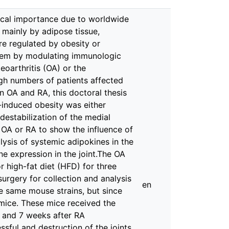
mical importance due to worldwide
 mainly by adipose tissue,
re regulated by obesity or
stem by modulating immunologic
eoarthritis (OA) or the
gh numbers of patients affected
on OA and RA, this doctoral thesis
-induced obesity was either
destabilization of the medial
f OA or RA to show the influence of
alysis of systemic adipokines in the
e expression in the joint.The OA
high-fat diet (HFD) for three
urgery for collection and analysis
en
he same mouse strains, but since
mice. These mice received the
5 and 7 weeks after RA
sful and destruction of the joints