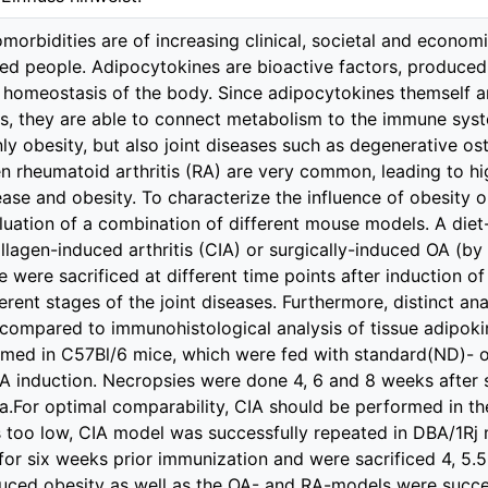
omorbidities are of increasing clinical, societal and econo
ted people. Adipocytokines are bioactive factors, produced
 homeostasis of the body. Since adipocytokines themself a
s, they are able to connect metabolism to the immune sy
ly obesity, but also joint diseases such as degenerative ost
 rheumatoid arthritis (RA) are very common, leading to hi
ease and obesity. To characterize the influence of obesity 
luation of a combination of different mouse models. A diet
lagen-induced arthritis (CIA) or surgically-induced OA (by 
e were sacrificed at different time points after induction o
erent stages of the joint diseases. Furthermore, distinct an
ompared to immunohistological analysis of tissue adipokin
ed in C57Bl/6 mice, which were fed with standard(ND)- or 
A induction. Necropsies were done 4, 6 and 8 weeks after s
ra.For optimal comparability, CIA should be performed in t
 too low, CIA model was successfully repeated in DBA/1Rj 
r six weeks prior immunization and were sacrificed 4, 5.
duced obesity as well as the OA- and RA-models were succes