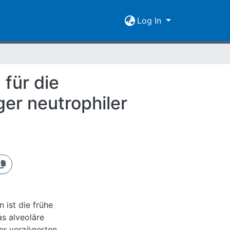
Log In
für die
er neutrophiler
 ist die frühe
as alveoläre
ner verzögerten