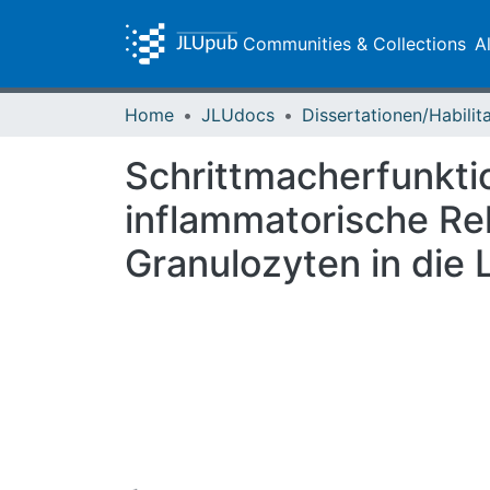
Communities & Collections
A
Home
JLUdocs
Schrittmacherfunktio
inflammatorische Re
Granulozyten in die