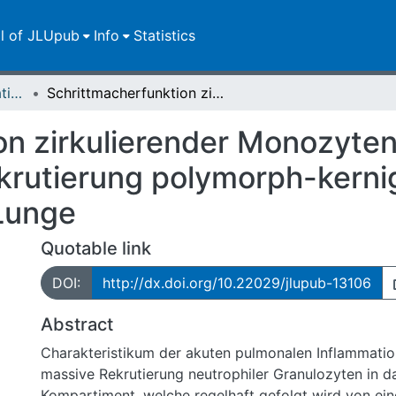
ll of JLUpub
Info
Statistics
Dissertationen/Habilitationen
Schrittmacherfunktion zirkulierender Monozyten für die inflammatorische Rekrutierung polymorph-kerniger neutrophiler Granulozyten in die Lunge
n zirkulierender Monozyten 
krutierung polymorph-kernig
 Lunge
Quotable link
DOI:
http://dx.doi.org/10.22029/jlupub-13106
Abstract
Charakteristikum der akuten pulmonalen Inflammation
massive Rekrutierung neutrophiler Granulozyten in d
Kompartiment, welche regelhaft gefolgt wird von ei