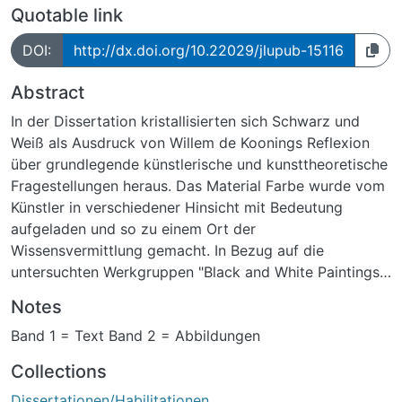
Quotable link
DOI:
http://dx.doi.org/10.22029/jlupub-15116
Abstract
In der Dissertation kristallisierten sich Schwarz und
Weiß als Ausdruck von Willem de Koonings Reflexion
über grundlegende künstlerische und kunsttheoretische
Fragestellungen heraus. Das Material Farbe wurde vom
Künstler in verschiedener Hinsicht mit Bedeutung
aufgeladen und so zu einem Ort der
Wissensvermittlung gemacht. In Bezug auf die
untersuchten Werkgruppen "Black and White Paintings"
und "Rome Series" zielte de Kooning in seiner
Notes
theoretischen und ästhetischen Praxis darauf ab,
Band 1 = Text Band 2 = Abbildungen
künstlerische Aspekte des Abstrakten Expressionismus
mit Elementen der Klassischen Moderne sowie
Collections
grundlegenden Fragestellungen des kunsttheoretischen
Dissertationen/Habilitationen
Diskurses über "disegno" und colore" miteinander zu